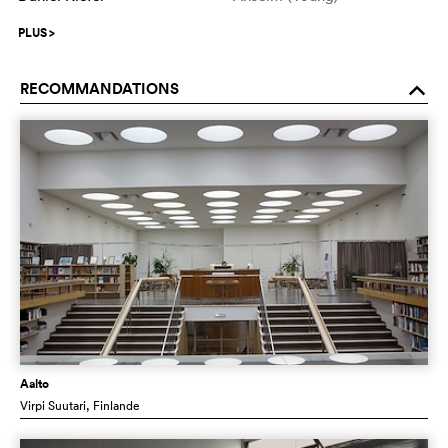
PLUS
>
RECOMMANDATIONS
o
Aalto
Virpi Suutari
, Finlande