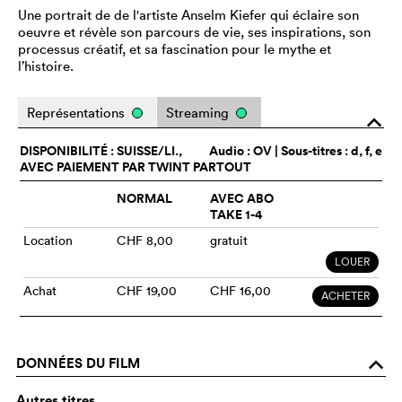
Une portrait de de l'artiste Anselm Kiefer qui éclaire son
oeuvre et révèle son parcours de vie, ses inspirations, son
processus créatif, et sa fascination pour le mythe et
l’histoire.
Représentations
Streaming
o
DISPONIBILITÉ : SUISSE/LI.,
Audio :
OV
| Sous-titres : d, f, e
AVEC PAIEMENT PAR TWINT PARTOUT
NORMAL
AVEC ABO
TAKE 1-4
Location
CHF 8,00
gratuit
LOUER
Achat
CHF 19,00
CHF 16,00
ACHETER
DONNÉES DU FILM
o
Autres titres