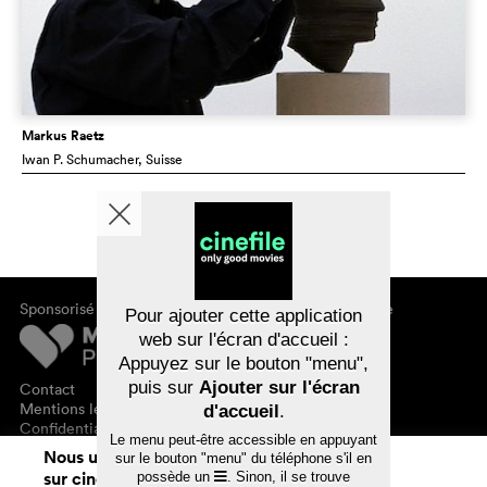
Markus Raetz
Iwan P. Schumacher
, Suisse
Sponsorisé par
À propos de cinefile
Pour ajouter cette application
S'inscrire/s'abonner
web sur l'écran d'accueil :
Newsletter
Appuyez sur le bouton "menu",
FAQ
puis sur
Ajouter sur l'écran
Contact
Bons-cadeaux
Mentions légales
d'accueil
.
Confidentialité des données
Le menu peut-être accessible en appuyant
Nous utilisons des cookies. En naviguant
sur le bouton "menu" du téléphone s'il en
sur cinefile.ch, vous acceptez notre
possède un
. Sinon, il se trouve