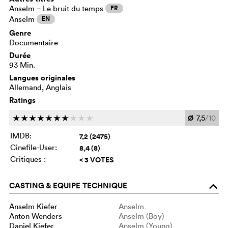
Anselm – Le bruit du temps
FR
Anselm
EN
Genre
Documentaire
Durée
93 Min.
Langues originales
Allemand, Anglais
Ratings
Ø
7,5
/10
c
c
c
c
c
c
c
c
c
c
IMDB:
7,2 (2475)
Cinefile-User:
8,4 (8)
Critiques :
< 3 VOTES
CASTING & EQUIPE TECHNIQUE
o
Anselm Kiefer
Anselm
Anton Wenders
Anselm (Boy)
Daniel Kiefer
Anselm (Young)