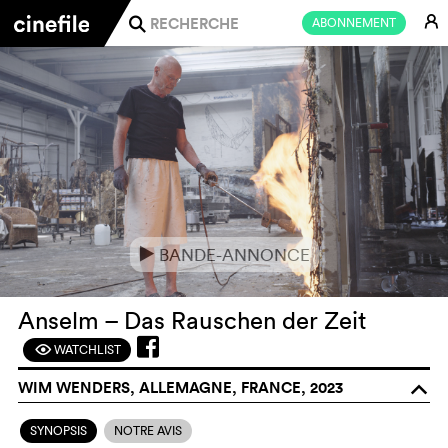
E
ABONNEMENT
j
BANDE-ANNONCE
e
Anselm – Das Rauschen der Zeit
WATCHLIST
F
WIM WENDERS, ALLEMAGNE, FRANCE, 2023
o
SYNOPSIS
NOTRE AVIS