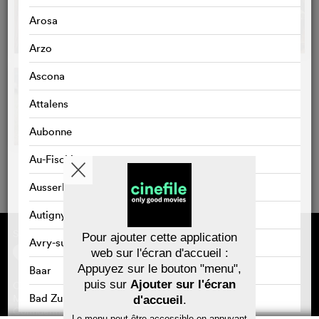
Arosa
Arzo
Ascona
Attalens
Aubonne
Au-Fischingen
Ausserbinn
Autigny
Sponsorisé par
À propos de cinefile
Pour ajouter cette application
Avry-sur-Matran
S'inscrire/s'abonner
web sur l'écran d'accueil :
Newsletter
Appuyez sur le bouton "menu",
Baar
FAQ
puis sur
Ajouter sur l'écran
Contact
Bons-cadeaux
Bad Zurzach
Mentions légales
d'accueil
.
Confidentialité des données
Le menu peut-être accessible en appuyant