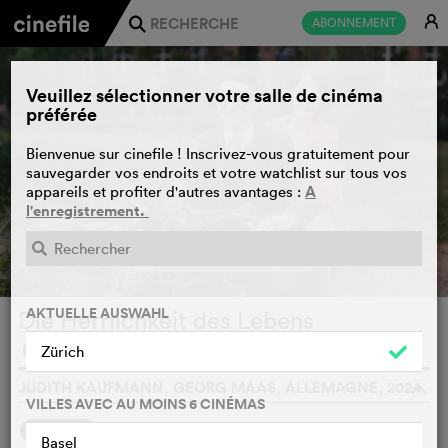
E
ABONNEMENT
j
Veuillez sélectionner votre salle de cinéma
préférée
Bienvenue sur cinefile ! Inscrivez-vous gratuitement pour
sauvegarder vos endroits et votre watchlist sur tous vos
A
appareils et profiter d'autres avantages :
l'enregistrement.
BANDE-ANNONCE
e
AKTUELLE AUSWAHL
Die Herrlichkeit des Lebens
WATCHLIST
F
Zürich
JUDITH KAUFMANN, GEORG MAAS, ALLEMAGNE, 2024
o
VILLES AVEC AU MOINS 6 CINÉMAS
SYNOPSIS
Basel