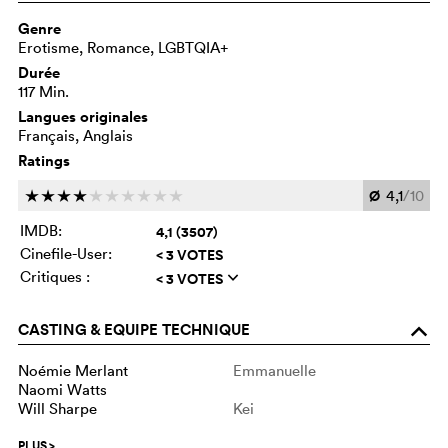
Genre
Erotisme, Romance, LGBTQIA+
Durée
117 Min.
Langues originales
Français, Anglais
Ratings
Ø
4,1
/10
c
c
c
c
c
c
c
c
c
c
IMDB:
4,1 (3507)
Cinefile-User:
< 3 VOTES
Critiques :
< 3 VOTES
q
CASTING & EQUIPE TECHNIQUE
o
Noémie Merlant
Emmanuelle
Naomi Watts
Will Sharpe
Kei
PLUS
>