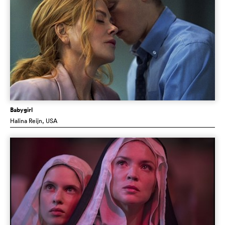
Babygirl
Halina Reijn
, USA