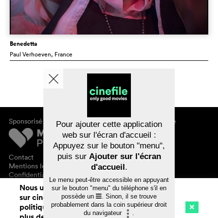
Benedetta
Paul Verhoeven
, France
Sponsorisé par
À propos de cinefile
Pour ajouter cette application
S'inscrire/s'abonner
web sur l'écran d'accueil :
Newsletter
Appuyez sur le bouton "menu",
FAQ
puis sur
Ajouter sur l'écran
Contact
Bons-cadeaux
Mentions légales
d'accueil
.
Confidentialité des données
Le menu peut-être accessible en appuyant
Nous utilisons des cookies. En naviguant
sur le bouton "menu" du téléphone s'il en
sur cinefile.ch, vous acceptez notre
possède un
. Sinon, il se trouve
probablement dans la coin supérieur droit
politique d'utilisation des cookies. Pour
du navigateur
.
plus de détails, voir notre
déclaration de