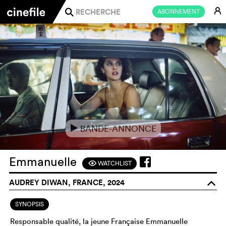
E
ABONNEMENT
j
BANDE-ANNONCE
e
Emmanuelle
WATCHLIST
F
AUDREY DIWAN, FRANCE, 2024
o
SYNOPSIS
Responsable qualité, la jeune Française Emmanuelle