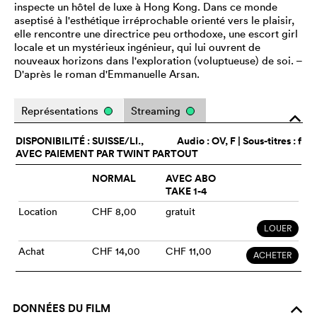
inspecte un hôtel de luxe à Hong Kong. Dans ce monde
aseptisé à l'esthétique irréprochable orienté vers le plaisir,
elle rencontre une directrice peu orthodoxe, une escort girl
locale et un mystérieux ingénieur, qui lui ouvrent de
nouveaux horizons dans l'exploration (voluptueuse) de soi. –
D'après le roman d'Emmanuelle Arsan.
Représentations
Streaming
o
DISPONIBILITÉ : SUISSE/LI.,
Audio :
OV
, F | Sous-titres : f
AVEC PAIEMENT PAR TWINT PARTOUT
NORMAL
AVEC ABO
TAKE 1-4
Location
CHF 8,00
gratuit
LOUER
Achat
CHF 14,00
CHF 11,00
ACHETER
DONNÉES DU FILM
o