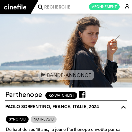
E
ABONNEMENT
j
BANDE-ANNONCE
e
Parthenope
WATCHLIST
F
PAOLO SORRENTINO, FRANCE, ITALIE, 2024
o
SYNOPSIS
NOTRE AVIS
Du haut de ses 18 ans, la jeune Parthénope envoûte par sa