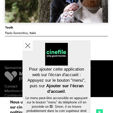
Youth
Paolo Sorrentino
, Italie
Sponsorisé par
À propos de cinefile
Pour ajouter cette application
S'inscrire/s'abonner
web sur l'écran d'accueil :
Newsletter
Appuyez sur le bouton "menu",
FAQ
puis sur
Ajouter sur l'écran
Contact
Bons-cadeaux
Mentions légales
d'accueil
.
Confidentialité des données
Le menu peut-être accessible en appuyant
Nous utilisons des cookies. En naviguant
sur le bouton "menu" du téléphone s'il en
sur cinefile.ch, vous acceptez notre
possède un
. Sinon, il se trouve
probablement dans la coin supérieur droit
politique d'utilisation des cookies. Pour