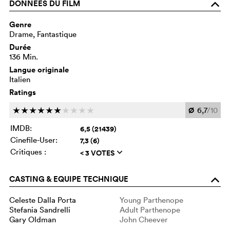
DONNÉES DU FILM
o
Genre
Drame, Fantastique
Durée
136 Min.
Langue originale
Italien
Ratings
Ø
6,7
/10
c
c
c
c
c
c
c
c
c
c
IMDB:
6,5 (21439)
Cinefile-User:
7,3 (6)
Critiques :
< 3 VOTES
q
CASTING & EQUIPE TECHNIQUE
o
Celeste Dalla Porta
Young Parthenope
Stefania Sandrelli
Adult Parthenope
Gary Oldman
John Cheever