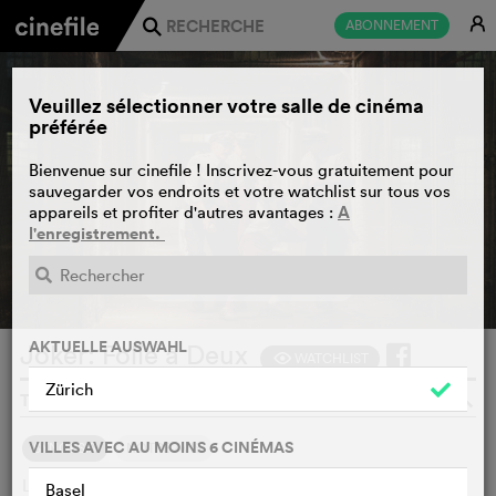
E
ABONNEMENT
j
Veuillez sélectionner votre salle de cinéma
préférée
Bienvenue sur cinefile ! Inscrivez-vous gratuitement pour
sauvegarder vos endroits et votre watchlist sur tous vos
A
appareils et profiter d'autres avantages :
l'enregistrement.
BANDE-ANNONCE
e
AKTUELLE AUSWAHL
Joker: Folie à Deux
WATCHLIST
F
Zürich
TODD PHILLIPS, USA, 2024
o
VILLES AVEC AU MOINS 6 CINÉMAS
SYNOPSIS
NOTRE AVIS
Le sextuple meurtrier Arthur Fleck, alias le Joker, était-il
Basel