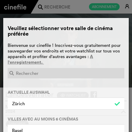
E
ABONNEMENT
j
Veuillez sélectionner votre salle de cinéma
préférée
Bienvenue sur cinefile ! Inscrivez-vous gratuitement pour
sauvegarder vos endroits et votre watchlist sur tous vos
A
appareils et profiter d'autres avantages :
l'enregistrement.
BANDE-ANNONCE
e
AKTUELLE AUSWAHL
Landesverräter
WATCHLIST
F
Zürich
MICHAEL KRUMMENACHER, FRANCE, ALLEMAGNE,
2024
o
VILLES AVEC AU MOINS 6 CINÉMAS
SYNOPSIS
Basel