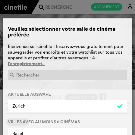
E
ABONNEMENT
j
Veuillez sélectionner votre salle de cinéma
préférée
Bienvenue sur cinefile ! Inscrivez-vous gratuitement pour
sauvegarder vos endroits et votre watchlist sur tous vos
A
appareils et profiter d'autres avantages :
l'enregistrement.
BANDE-ANNONCE
e
AKTUELLE AUSWAHL
Hadaka no shima
WATCHLIST
F
Zürich
KANETO SHINDŌ, JAPON, 1960
o
VILLES AVEC AU MOINS 6 CINÉMAS
SYNOPSIS
Au Japon, sur une minuscule île de l'archipel de Setonaikai,
Basel