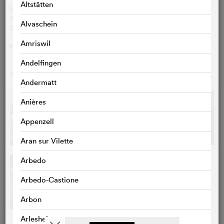
Altstätten
Nobuko Otowa
Toyo
Taiji Tonoyama
Senta
Alvaschein
Shinji Tanaka
Taro
Amriswil
PLUS
>
Andelfingen
GALERIE PHOTOS
o
Andermatt
Anières
Appenzell
Aran sur Vilette
Arbedo
Arbedo-Castione
Arbon
Arlesheim