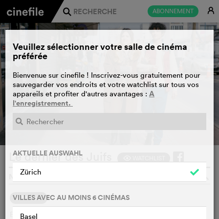
E
ABONNEMENT
j
Veuillez sélectionner votre salle de cinéma
préférée
Bienvenue sur cinefile ! Inscrivez-vous gratuitement pour
sauvegarder vos endroits et votre watchlist sur tous vos
A
appareils et profiter d'autres avantages :
l'enregistrement.
BANDE-ANNONCE
e
AKTUELLE AUSWAHL
Le dernier des Juifs
WATCHLIST
F
Zürich
NOÉ DEBRÉ, FRANCE, 2024
o
VILLES AVEC AU MOINS 6 CINÉMAS
SYNOPSIS
Bellisha a 27 ans et mène une vie de petit retraité, il va au
Basel