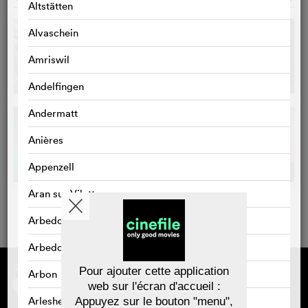
Altstätten
Alvaschein
Amriswil
Andelfingen
Andermatt
Anières
Appenzell
Aran sur Vilette
Arbedo
Arbedo-Castione
Sponsorisé par
À propos de cinefile
Pour ajouter cette application
Arbon
S'inscrire/s'abonner
web sur l'écran d'accueil :
Newsletter
Arlesheim
Appuyez sur le bouton "menu",
FAQ