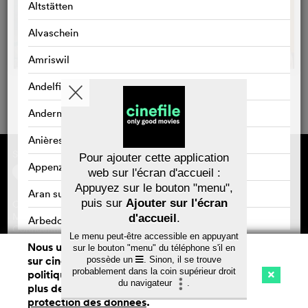
Altstätten
Alvaschein
Amriswil
Andelfingen
Andermatt
Anières
Sponsorisé par
À propos de cinefile
Pour ajouter cette application
S'inscrire/s'abonner
Appenzell
web sur l'écran d'accueil :
Newsletter
Appuyez sur le bouton "menu",
FAQ
Aran sur Vilette
puis sur
Ajouter sur l'écran
Contact
Bons-cadeaux
Mentions légales
d'accueil
.
Arbedo
Confidentialité des données
Le menu peut-être accessible en appuyant
Nous utilisons des cookies. En naviguant
Arbedo-Castione
sur le bouton "menu" du téléphone s'il en
sur cinefile.ch, vous acceptez notre
possède un
. Sinon, il se trouve
Sauvegarder
probablement dans la coin supérieur droit
politique d'utilisation des cookies. Pour
Arbon
du navigateur
.
plus de détails, voir notre
déclaration de
Cinéma
Streaming
Watchlist (
0
)
Arlesheim
protection des données
.
Ch