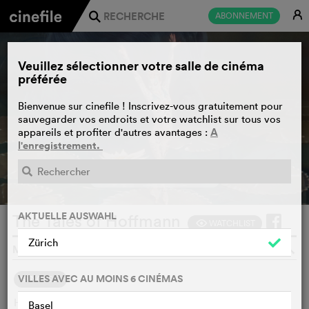
E
ABONNEMENT
j
Veuillez sélectionner votre salle de cinéma
préférée
Bienvenue sur cinefile ! Inscrivez-vous gratuitement pour
sauvegarder vos endroits et votre watchlist sur tous vos
A
appareils et profiter d'autres avantages :
l'enregistrement.
BANDE-ANNONCE
e
AKTUELLE AUSWAHL
The Tales of Hoffmann
WATCHLIST
F
Zürich
MICHAEL POWELL, EMERIC PRESSBURGER, GB, 1951
o
VILLES AVEC AU MOINS 6 CINÉMAS
SYNOPSIS
Hoffmann attend dans un cabaret Stella, la femme qu'il
Basel