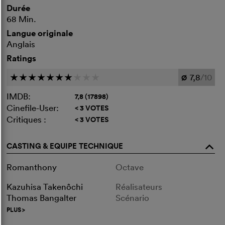
Durée
68 Min.
Langue originale
Anglais
Ratings
7,8
/10
c
c
c
c
c
c
c
c
c
c
Ø
IMDB:
7,8 (17898)
Cinefile-User:
< 3 VOTES
Critiques :
< 3 VOTES
CASTING & EQUIPE TECHNIQUE
o
Romanthony
Octave
Kazuhisa Takenôchi
Réalisateurs
Thomas Bangalter
Scénario
PLUS
>