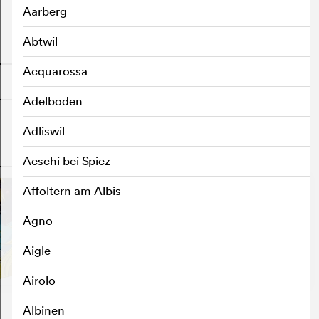
Aarberg
Abtwil
o
Acquarossa
Adelboden
Adliswil
o
Aeschi bei Spiez
Affoltern am Albis
Agno
Aigle
Airolo
Albinen