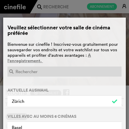
E
ABONNEMENT
j
Veuillez sélectionner votre salle de cinéma
préférée
Bienvenue sur cinefile ! Inscrivez-vous gratuitement pour
sauvegarder vos endroits et votre watchlist sur tous vos
A
appareils et profiter d'autres avantages :
l'enregistrement.
BANDE-ANNONCE
e
AKTUELLE AUSWAHL
Moana
WATCHLIST
F
Zürich
THOMAS KAIL, USA, 2026
o
VILLES AVEC AU MOINS 6 CINÉMAS
SYNOPSIS
Dans l'ancienne Polynésie, lorsqu'une terrible malédiction
Basel