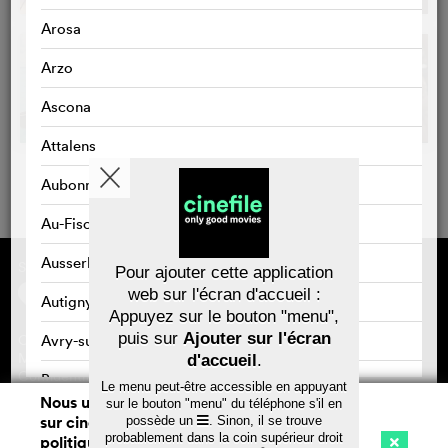
Arosa
Arzo
Ascona
Attalens
Aubonne
Au-Fischingen
Ausserbinn
Sponsorisé par
À propos de cinefile
Pour ajouter cette application
S'inscrire/s'abonner
web sur l'écran d'accueil :
Autigny
Newsletter
Appuyez sur le bouton "menu",
FAQ
puis sur
Ajouter sur l'écran
Avry-sur-Matran
Contact
Bons-cadeaux
Mentions légales
d'accueil
.
Confidentialité des données
Baar
Le menu peut-être accessible en appuyant
Nous utilisons des cookies. En naviguant
sur le bouton "menu" du téléphone s'il en
Bad Zurzach
sur cinefile.ch, vous acceptez notre
possède un
. Sinon, il se trouve
Sauvegarder
probablement dans la coin supérieur droit
politique d'utilisation des cookies. Pour