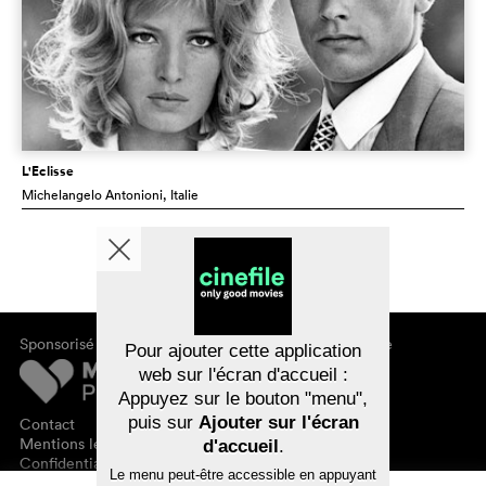
L'Eclisse
Michelangelo Antonioni
, Italie
Sponsorisé par
À propos de cinefile
Pour ajouter cette application
S'inscrire/s'abonner
web sur l'écran d'accueil :
Newsletter
Appuyez sur le bouton "menu",
FAQ
puis sur
Ajouter sur l'écran
Contact
Bons-cadeaux
Mentions légales
d'accueil
.
Confidentialité des données
Le menu peut-être accessible en appuyant