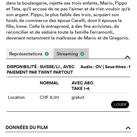
dans la boulangerie, rejette ses trois enfants, Mario, Pippo
et Teta, qu'il accuse de ne pas l'aimer et de n'en vouloir qu'à
son argent. Pippo, le plus faible des trois, acquiert son
fonds de commerce des époux Carelli, dont il épouse la
fille, Irene. Celle là entreprend, à des fins arrivistes, de
réconcilier et de séduire toute la famille Ferramonti,
devenant notamment la maîtresse de Mario et de Gregorio.
Représentations
Streaming
o
DISPONIBILITÉ : SUISSE/LI., AVEC
Audio :
OV
| Sous-titres : f
PAIEMENT PAR TWINT PARTOUT
NORMAL
AVEC ABO
TAKE 1-4
Location
CHF 8,00
gratuit
LOUER
DONNÉES DU FILM
o