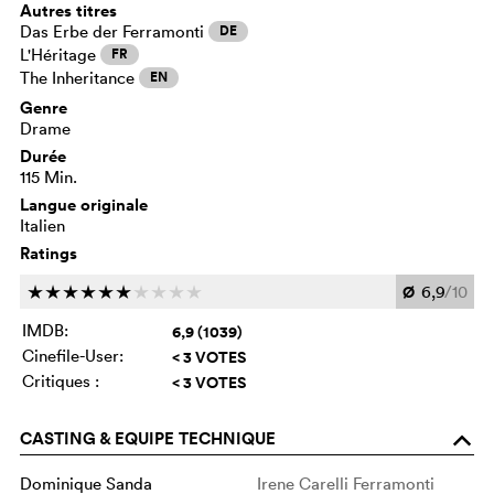
Autres titres
Das Erbe der Ferramonti
DE
L'Héritage
FR
The Inheritance
EN
Genre
Drame
Durée
115 Min.
Langue originale
Italien
Ratings
Ø
6,9
/10
c
c
c
c
c
c
c
c
c
c
IMDB:
6,9 (1039)
Cinefile-User:
< 3 VOTES
Critiques :
< 3 VOTES
CASTING & EQUIPE TECHNIQUE
o
Dominique Sanda
Irene Carelli Ferramonti