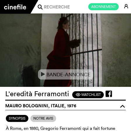
E
ABONNEMENT
j
BANDE-ANNONCE
e
L'eredità Ferramonti
WATCHLIST
F
MAURO BOLOGNINI, ITALIE, 1976
o
SYNOPSIS
NOTRE AVIS
À Rome, en 1880, Gregorio Ferramonti qui a fait fortune