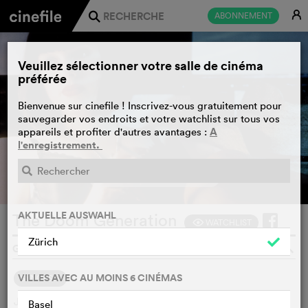
E
ABONNEMENT
j
Veuillez sélectionner votre salle de cinéma
préférée
Bienvenue sur cinefile ! Inscrivez-vous gratuitement pour
sauvegarder vos endroits et votre watchlist sur tous vos
A
appareils et profiter d'autres avantages :
l'enregistrement.
BANDE-ANNONCE
e
AKTUELLE AUSWAHL
The Doom Generation
WATCHLIST
F
Zürich
GREGG ARAKI, FRANCE, USA, 1995
o
VILLES AVEC AU MOINS 6 CINÉMAS
SYNOPSIS
Jordan et Amy, un couple d'adolescents, croise la route de
Basel