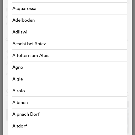
Acquarossa
IMDB:
6,2 (18954)
Cinefile-User:
< 3 VOTES
Adelboden
Critiques :
< 3 VOTES
Adliswil
CASTING & EQUIPE TECHNIQUE
o
Aeschi bei Spiez
Rose McGowan
Amy Blue
Affoltern am Albis
James Duval
Jordan White
Johnathon Schaech
Xavier Red
Agno
PLUS
>
Aigle
Airolo
GALERIE PHOTOS
o
Albinen
Alpnach Dorf
Altdorf