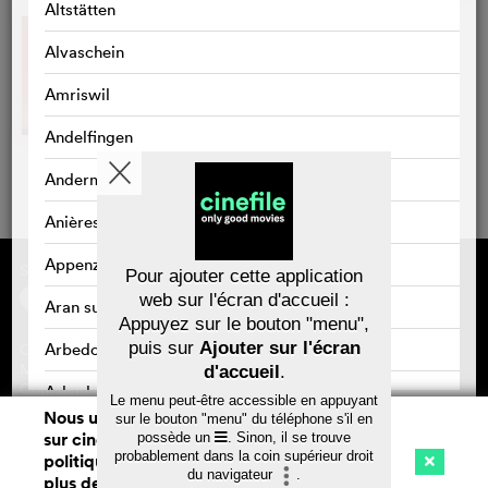
Altstätten
Alvaschein
Amriswil
Andelfingen
Andermatt
Anières
Appenzell
Sponsorisé par
À propos de cinefile
Pour ajouter cette application
S'inscrire/s'abonner
web sur l'écran d'accueil :
Aran sur Vilette
Newsletter
Appuyez sur le bouton "menu",
FAQ
puis sur
Ajouter sur l'écran
Arbedo
Contact
Bons-cadeaux
Mentions légales
d'accueil
.
Confidentialité des données
Arbedo-Castione
Le menu peut-être accessible en appuyant
Nous utilisons des cookies. En naviguant
sur le bouton "menu" du téléphone s'il en
Arbon
sur cinefile.ch, vous acceptez notre
possède un
. Sinon, il se trouve
Sauvegarder
probablement dans la coin supérieur droit
politique d'utilisation des cookies. Pour
Arlesheim
du navigateur
.
plus de détails, voir notre
déclaration de