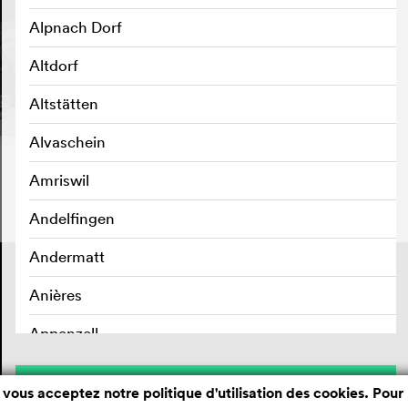
Alpnach Dorf
Altdorf
Altstätten
Alvaschein
Amriswil
Andelfingen
Andermatt
Contact
Mentions légales
Anières
Confidentialité des données
Appenzell
Aran sur Vilette
Sauvegarder
 vous acceptez notre politique d'utilisation des cookies. Pour 