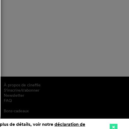
À propos de cinefile
S'inscrire/s'abonner
Newsletter
FAQ
Bons-cadeaux
plus de détails, voir notre
déclaration de