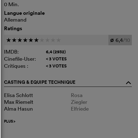
0 Min.
Langue originale
Allemand
Ratings
6,4
/10
c
c
c
c
c
c
c
c
c
c
Ø
IMDB:
6,4 (2932)
Cinefile-User:
< 3 VOTES
Critiques :
< 3 VOTES
CASTING & EQUIPE TECHNIQUE
o
Elisa Schlott
Rosa
Max Riemelt
Ziegler
Alma Hasun
Elfriede
PLUS
>