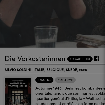
Die Vorkosterinnen
WATCHLIST
F
SILVIO SOLDINI, ITALIE, BELGIQUE, SUÈDE, 2025
SYNOPSIS
NOTRE AVIS
Automne 1943 : Berlin est bombardée e
orientale, tandis que son mari est soldat
quartier général d'Hitler, la « Wolfssch
soudainement enrôlées de force par les