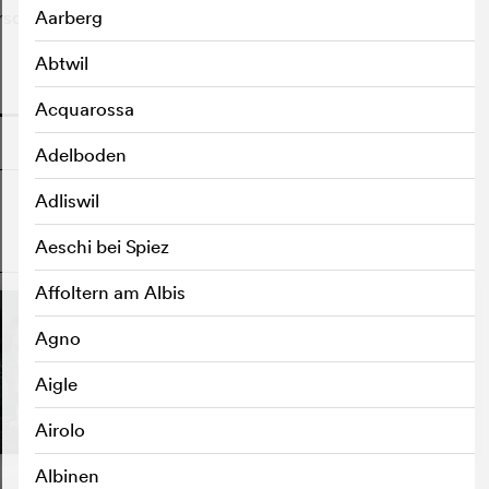
orsque, à l'été 1944, l'attentat de Stauffenberg contre
Aarberg
Abtwil
o
Acquarossa
Adelboden
Adliswil
Aeschi bei Spiez
o
Affoltern am Albis
Agno
Aigle
Airolo
Albinen