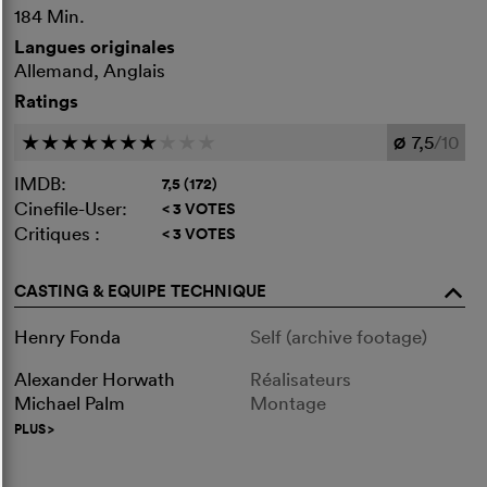
184 Min.
Langues originales
Allemand, Anglais
Ratings
7,5
/10
c
c
c
c
c
c
c
c
c
c
Ø
IMDB:
7,5 (172)
Cinefile-User:
< 3 VOTES
Critiques :
< 3 VOTES
CASTING & EQUIPE TECHNIQUE
o
Henry Fonda
Self (archive footage)
Alexander Horwath
Réalisateurs
Michael Palm
Montage
PLUS
>