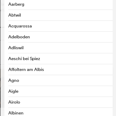
r la starification comme sur les ambivalences de son
Aarberg
ative du XXe siècle.
Abtwil
o
Acquarossa
Adelboden
Adliswil
Aeschi bei Spiez
o
Affoltern am Albis
Agno
Aigle
Airolo
Albinen