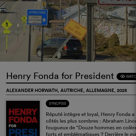
Henry Fonda for President
WATC
F
ALEXANDER HORWATH, AUTRICHE, ALLEMAGNE, 2025
SYNOPSIS
Réputé intègre et loyal, Henry Fonda a 
côtés les plus sombres : Abraham Lincol
fougueux de “Douze hommes en colère”..
forts et emblématiques ? Derrière le ma