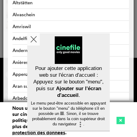
Altstätten
Alvaschein
Amriswil
Andelfingen
Andermatt
Anières
Sponsorisé par
À propos de cinefile
Pour ajouter cette application
S'inscrire/s'abonner
Appenzell
web sur l'écran d'accueil :
Newsletter
Appuyez sur le bouton "menu",
FAQ
Aran sur Vilette
puis sur
Ajouter sur l'écran
Contact
Bons-cadeaux
Mentions légales
d'accueil
.
Arbedo
Confidentialité des données
Le menu peut-être accessible en appuyant
Nous utilisons des cookies. En naviguant
sur le bouton "menu" du téléphone s'il en
Arbedo-Castione
sur cinefile.ch, vous acceptez notre
possède un
. Sinon, il se trouve
Sauvegarder
probablement dans la coin supérieur droit
politique d'utilisation des cookies. Pour
Arbon
du navigateur
.
plus de détails, voir notre
déclaration de
Cinéma
Streaming
Watchlist (
0
)
protection des données
.
Ch
Arlesheim