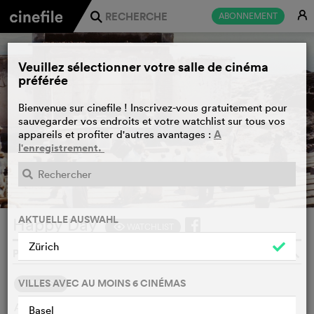
E
ABONNEMENT
j
Veuillez sélectionner votre salle de cinéma
préférée
Bienvenue sur cinefile ! Inscrivez-vous gratuitement pour
sauvegarder vos endroits et votre watchlist sur tous vos
A
appareils et profiter d'autres avantages :
l'enregistrement.
AKTUELLE AUSWAHL
Happy Day
WATCHLIST
F
Zürich
PANTELIS VOULGARIS, GRÈCE, 1976
o
VILLES AVEC AU MOINS 6 CINÉMAS
SYNOPSIS
A concentration camp on a barren island is hell for the
Basel