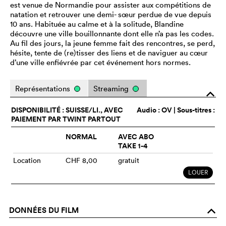
est venue de Normandie pour assister aux compétitions de
natation et retrouver une demi- sœur perdue de vue depuis
10 ans. Habituée au calme et à la solitude, Blandine
découvre une ville bouillonnante dont elle n’a pas les codes.
Au fil des jours, la jeune femme fait des rencontres, se perd,
hésite, tente de (re)tisser des liens et de naviguer au cœur
d’une ville enfiévrée par cet événement hors normes.
Représentations
Streaming
o
DISPONIBILITÉ : SUISSE/LI., AVEC
Audio :
OV
| Sous-titres :
PAIEMENT PAR TWINT PARTOUT
NORMAL
AVEC ABO
TAKE 1-4
Location
CHF 8,00
gratuit
LOUER
DONNÉES DU FILM
o