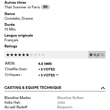
Autres titres
That Summer in Paris
EN
Genre
Comédie, Drame
Durée
75 Min.
Langue originale
Français
Ratings
Ø
6,5
/10
c
c
c
c
c
c
c
c
c
c
IMDB:
6,5 (468)
Cinefile-User:
< 3 VOTES
Critiques :
< 3 VOTES
q
CASTING & EQUIPE TECHNIQUE
o
Blandine Madec
Blandine Bolbec
India Hair
Julie
Arcadi Radeff
Benjamin