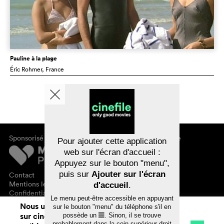
Pauline à la plage
Éric Rohmer
, France
Sponsorisé par
À propos de cinefile
Pour ajouter cette application
S'inscrire/s'abonner
web sur l'écran d'accueil :
Newsletter
Appuyez sur le bouton "menu",
FAQ
puis sur
Ajouter sur l'écran
Contact
Bons-cadeaux
Mentions légales
d'accueil
.
Confidentialité des données
Le menu peut-être accessible en appuyant
Nous utilisons des cookies. En naviguant
sur le bouton "menu" du téléphone s'il en
sur cinefile.ch, vous acceptez notre
possède un
. Sinon, il se trouve
probablement dans la coin supérieur droit