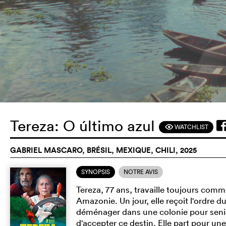
Tereza: O último azul
WATCHLIST
F
GABRIEL MASCARO, BRÉSIL, MEXIQUE, CHILI, 2025
SYNOPSIS
NOTRE AVIS
Tereza, 77 ans, travaille toujours com
Amazonie. Un jour, elle reçoit l'ordr
déménager dans une colonie pour senior
d'accepter ce destin. Elle part pour un