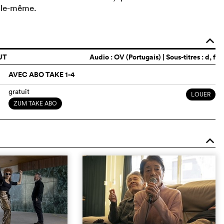
elle-même.
o
UT
Audio :
OV (Portugais)
| Sous-titres : d, f
AVEC ABO TAKE 1-4
gratuit
LOUER
ZUM TAKE ABO
o