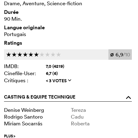
Drame, Aventure, Science-fiction
Durée
90 Min.
Langue originale
Portugais
Ratings
6,9
/10
c
c
c
c
c
c
c
c
c
c
Ø
IMDB:
7,0 (4219)
Cinefile-User:
6,7 (6)
Critiques :
< 3 VOTES
q
CASTING & EQUIPE TECHNIQUE
o
Denise Weinberg
Tereza
Rodrigo Santoro
Cadu
Miriam Socarrás
Roberta
PLUS
>