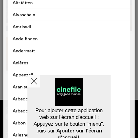
Altstätten
Alvaschein
Amriswil
Andelfingen
Andermatt
Anières
Appenzell
Aran sur Vilette
Arbedo
Sponsorisé par
À propos de cinefile
Pour ajouter cette application
Arbedo-Castione
S'inscrire/s'abonner
web sur l'écran d'accueil :
Newsletter
Arbon
Appuyez sur le bouton "menu",
FAQ
puis sur
Ajouter sur l'écran
Contact
Arlesheim
Bons-cadeaux
Mentions légales
d'accueil
.