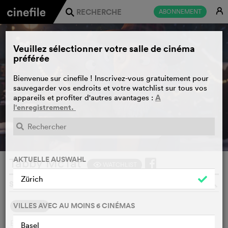
E
ABONNEMENT
j
Veuillez sélectionner votre salle de cinéma
préférée
Bienvenue sur cinefile ! Inscrivez-vous gratuitement pour
sauvegarder vos endroits et votre watchlist sur tous vos
A
appareils et profiter d'autres avantages :
l'enregistrement.
BANDE-ANNONCE
e
AKTUELLE AUSWAHL
Tabby McTat
WATCHLIST
F
Zürich
SARAH SCRIMGEOUR, JAC HAMMAN, GB, 2024
o
VILLES AVEC AU MOINS 6 CINÉMAS
SYNOPSIS
En plein cœur de Londres, MacPat et Fred, son ami
Basel