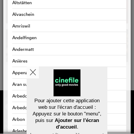
Altstätten
Alvaschein
Amriswil
Andelfingen
Andermatt
Anières
Appenzell
Aran sur Vilette
Arbedo
Sponsorisé par
À propos de cinefile
Pour ajouter cette application
S'inscrire/s'abonner
web sur l'écran d'accueil :
Arbedo-Castione
Newsletter
Appuyez sur le bouton "menu",
FAQ
Arbon
puis sur
Ajouter sur l'écran
Contact
Bons-cadeaux
Mentions légales
d'accueil
.
Arlesheim
Confidentialité des données