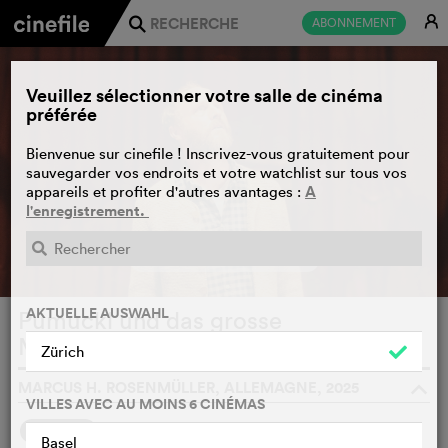
E
ABONNEMENT
j
Veuillez sélectionner votre salle de cinéma
préférée
Bienvenue sur cinefile ! Inscrivez-vous gratuitement pour
sauvegarder vos endroits et votre watchlist sur tous vos
A
appareils et profiter d'autres avantages :
l'enregistrement.
BANDE-ANNONCE
e
AKTUELLE AUSWAHL
Pumuckl und das grosse
Missverständnis
WATCHLIST
F
Zürich
MARCUS H. ROSENMÜLLER, ALLEMAGNE, 2025
o
VILLES AVEC AU MOINS 6 CINÉMAS
SYNOPSIS
Basel