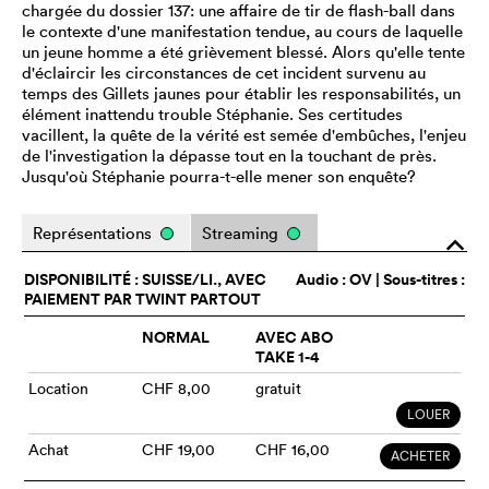
chargée du dossier 137: une affaire de tir de flash-ball dans
le contexte d'une manifestation tendue, au cours de laquelle
un jeune homme a été grièvement blessé. Alors qu'elle tente
d'éclaircir les circonstances de cet incident survenu au
temps des Gillets jaunes pour établir les responsabilités, un
élément inattendu trouble Stéphanie. Ses certitudes
vacillent, la quête de la vérité est semée d'embûches, l'enjeu
de l'investigation la dépasse tout en la touchant de près.
Jusqu'où Stéphanie pourra-t-elle mener son enquête?
Représentations
Streaming
o
DISPONIBILITÉ : SUISSE/LI., AVEC
Audio :
OV
| Sous-titres :
PAIEMENT PAR TWINT PARTOUT
NORMAL
AVEC ABO
TAKE 1-4
Location
CHF 8,00
gratuit
LOUER
Achat
CHF 19,00
CHF 16,00
ACHETER