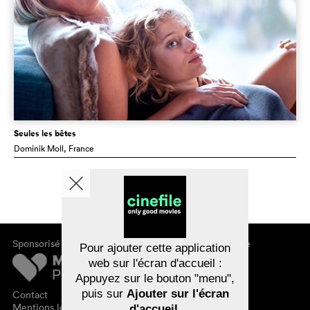
Seules les bêtes
Dominik Moll
, France
Sponsorisé par
À propos de cinefile
Pour ajouter cette application
S'inscrire/s'abonner
web sur l'écran d'accueil :
Newsletter
Appuyez sur le bouton "menu",
FAQ
puis sur
Ajouter sur l'écran
Contact
Bons-cadeaux
Mentions légales
d'accueil
.