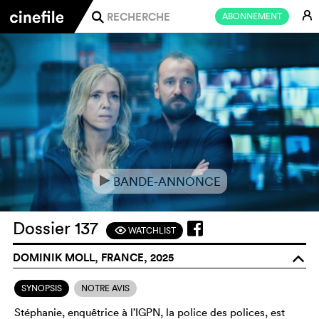
E
ABONNEMENT
j
BANDE-ANNONCE
e
Dossier 137
WATCHLIST
F
DOMINIK MOLL, FRANCE, 2025
o
SYNOPSIS
NOTRE AVIS
Stéphanie, enquêtrice à l’IGPN, la police des polices, est