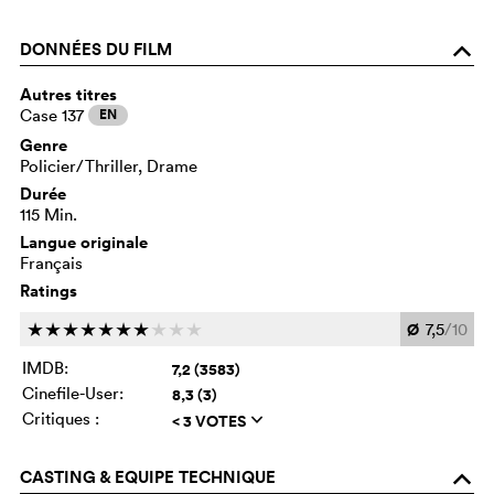
DONNÉES DU FILM
o
Autres titres
Case 137
EN
Genre
Policier/Thriller, Drame
Durée
115 Min.
Langue originale
Français
Ratings
Ø
7,5
/10
c
c
c
c
c
c
c
c
c
c
IMDB:
7,2 (3583)
Cinefile-User:
8,3 (3)
Critiques :
< 3 VOTES
q
CASTING & EQUIPE TECHNIQUE
o