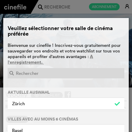
E
ABONNEMENT
j
Veuillez sélectionner votre salle de cinéma
préférée
Bienvenue sur cinefile ! Inscrivez-vous gratuitement pour
sauvegarder vos endroits et votre watchlist sur tous vos
A
appareils et profiter d'autres avantages :
l'enregistrement.
BANDE-ANNONCE
e
AKTUELLE AUSWAHL
Woolly
WATCHLIST
F
Zürich
REBEKKA NYSTABAKK, NORVÈGE, 2024
o
VILLES AVEC AU MOINS 6 CINÉMAS
SYNOPSIS
NOTRE AVIS
L'exploitation ovine de la famille norvégienne Nystabakk
Basel