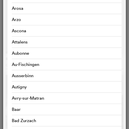
Arosa
Arzo
Ascona
Attalens
Aubonne
Rams
Au-Fischingen
Gary Hustwit
, USA
Ausserbinn
Autigny
Avry-sur-Matran
Baar
Bad Zurzach