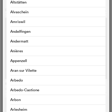
Altstätten
RECOMMANDATIONS
o
Alvaschein
Amriswil
Andelfingen
Andermatt
Anières
Appenzell
Aran sur Vilette
Arbedo
Bergers
Sophie Deraspe
, Canada
Arbedo-Castione
Arbon
Arlesheim