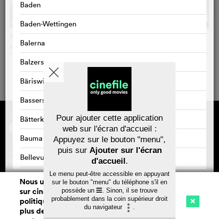
Baden
Baden-Wettingen
The Day Iceland Stood Still
Balerna
Pamela Hogan
, Islande
Balzers
Bäriswil
Bassersdorf
Sponsorisé par
À propos de cinefile
Pour ajouter cette application
Bätterkinden
S'inscrire/s'abonner
web sur l'écran d'accueil :
Newsletter
Bauma
Appuyez sur le bouton "menu",
FAQ
puis sur
Ajouter sur l'écran
Contact
Bellevue
Bons-cadeaux
Mentions légales
d'accueil
.
Confidentialité des données
Le menu peut-être accessible en appuyant
Bellinzona
Nous utilisons des cookies. En naviguant
sur le bouton "menu" du téléphone s'il en
sur cinefile.ch, vous acceptez notre
possède un
. Sinon, il se trouve
Belp
Sauvegarder
probablement dans la coin supérieur droit
politique d'utilisation des cookies. Pour
du navigateur
.
plus de détails, voir notre
déclaration de
Benken