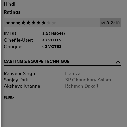
Hindi
Ratings
8,2
/10
c
c
c
c
c
c
c
c
c
c
Ø
IMDB:
8,2 (148046)
Cinefile-User:
< 3 VOTES
Critiques :
< 3 VOTES
CASTING & EQUIPE TECHNIQUE
o
Ranveer Singh
Hamza
Sanjay Dutt
SP Chaudhary Aslam
Akshaye Khanna
Rehman Dakait
PLUS
>