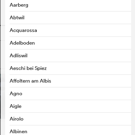
Aarberg
Abtwil
o
Acquarossa
Adelboden
Adliswil
o
Aeschi bei Spiez
Affoltern am Albis
Agno
Aigle
Airolo
Albinen