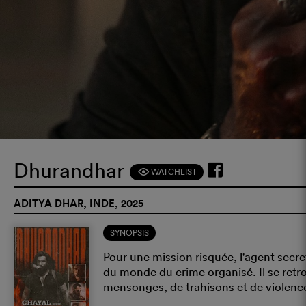
Dhurandhar
WATCHLIST
F
ADITYA DHAR, INDE, 2025
SYNOPSIS
Pour une mission risquée, l'agent sec
du monde du crime organisé. Il se ret
mensonges, de trahisons et de violenc