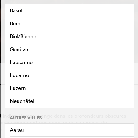
Basel
Bern
Biel/Bienne
BANDE-ANNONCE
e
Genève
Lausanne
Locarno
Luzern
o
Neuchâtel
ret indien Hamza plonge dans les profondeurs obscures
AUTRES VILLES
rouve rapidement pris dans un réseau dense de
e.
Aarau