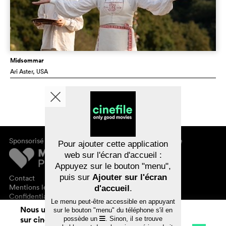
Midsommar
Ari Aster
, USA
Sponsorisé par
À propos de cinefile
Pour ajouter cette application
S'inscrire/s'abonner
web sur l'écran d'accueil :
Newsletter
Appuyez sur le bouton "menu",
FAQ
puis sur
Ajouter sur l'écran
Contact
Bons-cadeaux
Mentions légales
d'accueil
.
Confidentialité des données
Le menu peut-être accessible en appuyant
Nous utilisons des cookies. En naviguant
sur le bouton "menu" du téléphone s'il en
sur cinefile.ch, vous acceptez notre
possède un
. Sinon, il se trouve