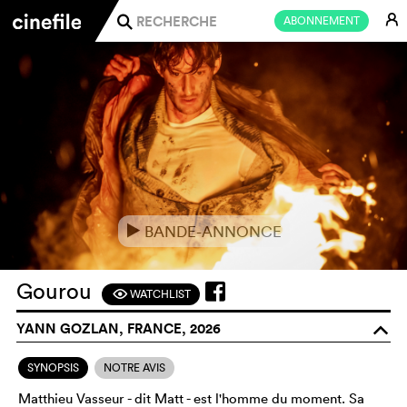
E
ABONNEMENT
j
BANDE-ANNONCE
e
Gourou
WATCHLIST
F
YANN GOZLAN, FRANCE, 2026
o
SYNOPSIS
NOTRE AVIS
Matthieu Vasseur - dit Matt - est l'homme du moment. Sa