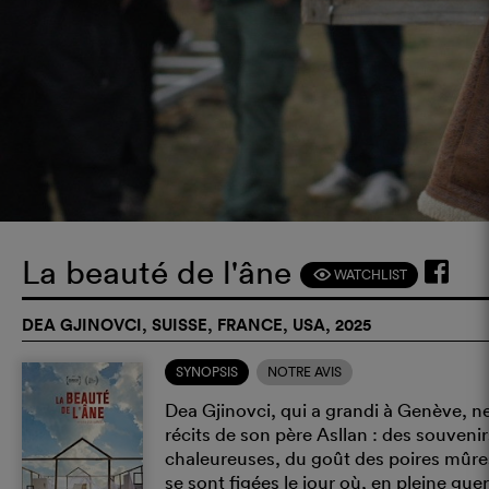
La beauté de l'âne
WATCHLIST
F
DEA GJINOVCI, SUISSE, FRANCE, USA, 2025
SYNOPSIS
NOTRE AVIS
Dea Gjinovci, qui a grandi à Genève, n
récits de son père Asllan : des souvenirs
chaleureuses, du goût des poires mûres,
se sont figées le jour où, en pleine gu