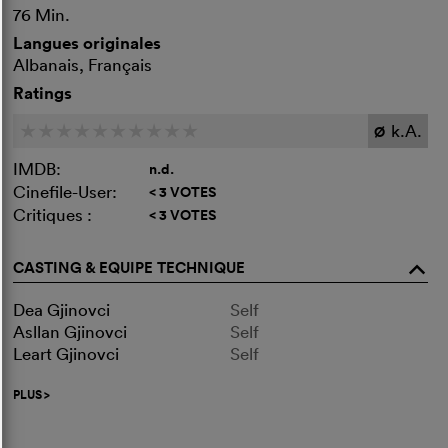
76 Min.
Langues originales
Albanais, Français
Ratings
k.A.
c
c
c
c
c
c
c
c
c
c
Ø
IMDB:
n.d.
Cinefile-User:
< 3 VOTES
Critiques :
< 3 VOTES
CASTING & EQUIPE TECHNIQUE
o
Dea Gjinovci
Self
Asllan Gjinovci
Self
Leart Gjinovci
Self
PLUS
>