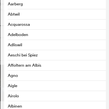
émoire familiale dans le silence. Des années plus tard,
Aarberg
on père, avec lui et une petite équipe de tournage.
Abtwil
o
Acquarossa
Adelboden
Adliswil
Aeschi bei Spiez
o
Affoltern am Albis
Agno
Aigle
Airolo
Albinen