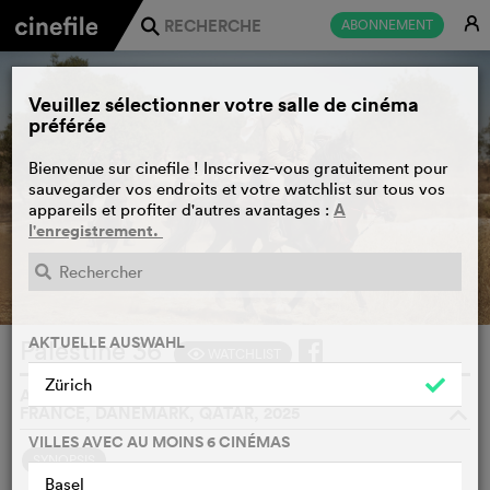
E
ABONNEMENT
j
Veuillez sélectionner votre salle de cinéma
préférée
Bienvenue sur cinefile ! Inscrivez-vous gratuitement pour
sauvegarder vos endroits et votre watchlist sur tous vos
A
appareils et profiter d'autres avantages :
l'enregistrement.
BANDE-ANNONCE
e
AKTUELLE AUSWAHL
Palestine 36
WATCHLIST
F
Zürich
ANNEMARIE JACIR, TERRITOIRES PALESTINIENS, GB,
FRANCE, DANEMARK, QATAR, 2025
o
VILLES AVEC AU MOINS 6 CINÉMAS
SYNOPSIS
Basel