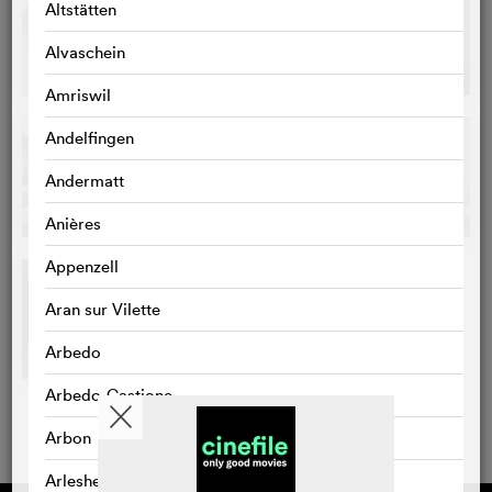
Altstätten
Alvaschein
Amriswil
Andelfingen
Andermatt
Anières
Appenzell
Aran sur Vilette
Arbedo
Arbedo-Castione
Arbon
Arlesheim