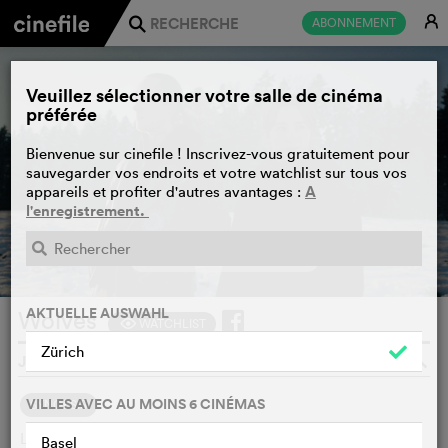
E
ABONNEMENT
j
Veuillez sélectionner votre salle de cinéma
préférée
Bienvenue sur cinefile ! Inscrivez-vous gratuitement pour
sauvegarder vos endroits et votre watchlist sur tous vos
A
appareils et profiter d'autres avantages :
l'enregistrement.
BANDE-ANNONCE
e
AKTUELLE AUSWAHL
Wolves
WATCHLIST
F
Zürich
JONAS ULRICH, SUISSE, 2025
o
VILLES AVEC AU MOINS 6 CINÉMAS
SYNOPSIS
Luana, 23 ans, rêve de s'échapper de son quotidien trop
Basel