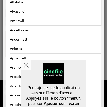
Altstätten
Alvaschein
Amriswil
Andelfingen
Andermatt
Anières
Appenzell
Aran sur Vilette
Arbedo
Arbedo-Castione
Sponsorisé par
À propos de cinefile
Pour ajouter cette application
S'inscrire/s'abonner
web sur l'écran d'accueil :
Newsletter
Arbon
Appuyez sur le bouton "menu",
FAQ
puis sur
Ajouter sur l'écran
Contact
Arlesheim