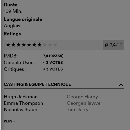
Durée
109 Min.
Langue originale
Anglais
Ratings
7,4
/10
c
c
c
c
c
c
c
c
c
c
Ø
IMDB:
7,4 (92368)
Cinefile-User:
< 3 VOTES
Critiques :
< 3 VOTES
CASTING & EQUIPE TECHNIQUE
o
Hugh Jackman
George Hardy
Emma Thompson
George's lawyer
Nicholas Braun
Tim Derry
PLUS
>