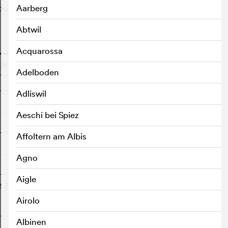
vidus capables de résoudre des énigmes criminelles.
Aarberg
Abtwil
o
Acquarossa
jeudi
Adelboden
Adliswil
Aeschi bei Spiez
Affoltern am Albis
Agno
Aigle
3 Zürich
Âge légal : 6/10
Airolo
Albinen