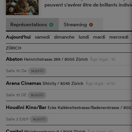
peuvent s'avérer être de brillants indi
Représentations
Streaming
Aujourd'hui
samedi
dimanche
lundi
mardi
mercredi
ZÜRICH
Abaton
Heinrichstrasse 269 / 8005 Zürich
Âge légal : 10
Salle 10
De
14:30
m
Arena Cinemas
Sihlcity / 8045 Zürich
Âge légal : 6/10
Salle 15
DE
16:00
m
Houdini Kino/Bar
Ecke Kalkbreitestrasse/Badenerstrasse / 800
Salle 2
E/d/f
16:00
m
Capitol
Weinbergstrasse 9 / 8001 Zürich
Âge légal : 10