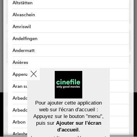
Altstätten
Alvaschein
Amriswil
Andelfingen
Andermatt
Anières
Appenzell
Aran sur Vilette
Arbedo
Sponsorisé par
À propos de cinefile
Pour ajouter cette application
S'inscrire/s'abonner
web sur l'écran d'accueil :
Arbedo-Castione
Newsletter
Appuyez sur le bouton "menu",
FAQ
Arbon
puis sur
Ajouter sur l'écran
Contact
Bons-cadeaux
Mentions légales
d'accueil
.
Arlesheim
Confidentialité des données