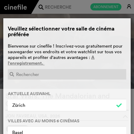
E
ABONNEMENT
j
Veuillez sélectionner votre salle de cinéma
préférée
Bienvenue sur cinefile ! Inscrivez-vous gratuitement pour
sauvegarder vos endroits et votre watchlist sur tous vos
A
appareils et profiter d'autres avantages :
l'enregistrement.
BANDE-ANNONCE
e
AKTUELLE AUSWAHL
Star Wars: The Mandalorian and
Grogu
WATCHLIST
F
Zürich
JON FAVREAU, USA, 2026
o
VILLES AVEC AU MOINS 6 CINÉMAS
SYNOPSIS
Basel