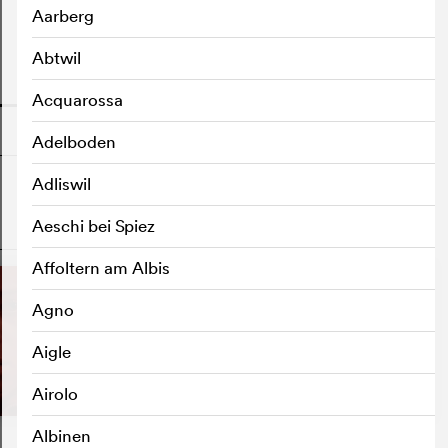
Aarberg
Abtwil
o
Acquarossa
Adelboden
Adliswil
Aeschi bei Spiez
o
Affoltern am Albis
Agno
Aigle
Airolo
Albinen