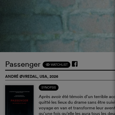
Passenger
WATCHLIST
F
ANDRÉ ØVREDAL, USA, 2026
SYNOPSIS
Après avoir été témoin d’un terrible acc
quitté les lieux du drame sans être sui
voyage en van et transforme leur avent
qu’une fois qu’elle les aura tous les d