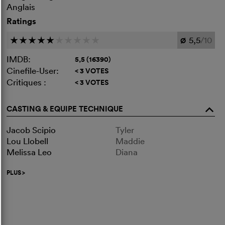
Anglais
Ratings
5,5
/10
c
c
c
c
c
c
c
c
c
c
Ø
IMDB:
5,5 (16390)
Cinefile-User:
< 3 VOTES
Critiques :
< 3 VOTES
CASTING & EQUIPE TECHNIQUE
o
Jacob Scipio
Tyler
Lou Llobell
Maddie
Melissa Leo
Diana
PLUS
>