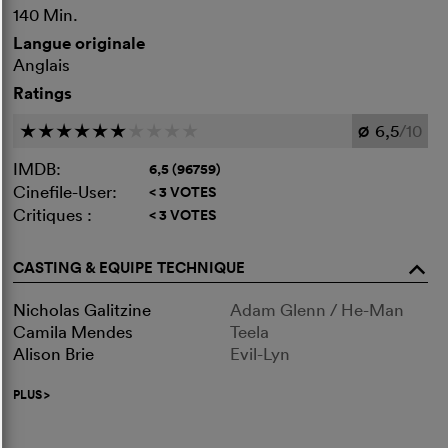
140 Min.
Langue originale
Anglais
Ratings
6,5
/10
c
c
c
c
c
c
c
c
c
c
Ø
IMDB:
6,5 (96759)
Cinefile-User:
< 3 VOTES
Critiques :
< 3 VOTES
CASTING & EQUIPE TECHNIQUE
o
Nicholas Galitzine
Adam Glenn / He-Man
Camila Mendes
Teela
Alison Brie
Evil-Lyn
PLUS
>