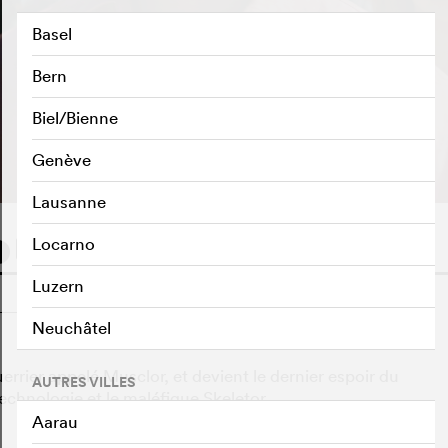
Basel
Bern
Biel/Bienne
BANDE-ANNONCE
e
Genève
Lausanne
Locarno
Luzern
o
Neuchâtel
rrier appelé Musclor, et devient le dernier espoir du
AUTRES VILLES
echnologie et le maléfique Skeletor.
Aarau
o