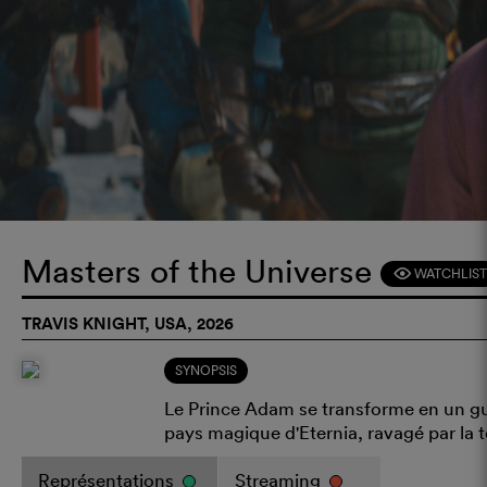
Masters of the Universe
WATCHLIST
F
TRAVIS KNIGHT, USA, 2026
SYNOPSIS
Le Prince Adam se transforme en un gue
pays magique d'Eternia, ravagé par la t
Représentations
Streaming