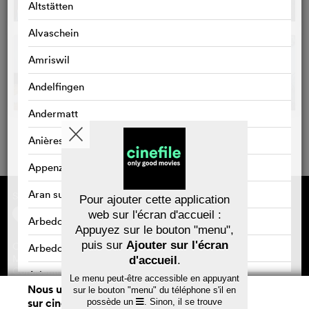
Altstätten
Alvaschein
Amriswil
Andelfingen
Andermatt
Anières
Appenzell
Aran sur Vilette
Sponsorisé par
À propos de cinefile
Pour ajouter cette application
S'inscrire/s'abonner
web sur l'écran d'accueil :
Newsletter
Arbedo
Appuyez sur le bouton "menu",
FAQ
puis sur
Ajouter sur l'écran
Contact
Arbedo-Castione
Bons-cadeaux
Mentions légales
d'accueil
.
Confidentialité des données
Arbon
Le menu peut-être accessible en appuyant
Nous utilisons des cookies. En naviguant
sur le bouton "menu" du téléphone s'il en
Arlesheim
sur cinefile.ch, vous acceptez notre
possède un
. Sinon, il se trouve