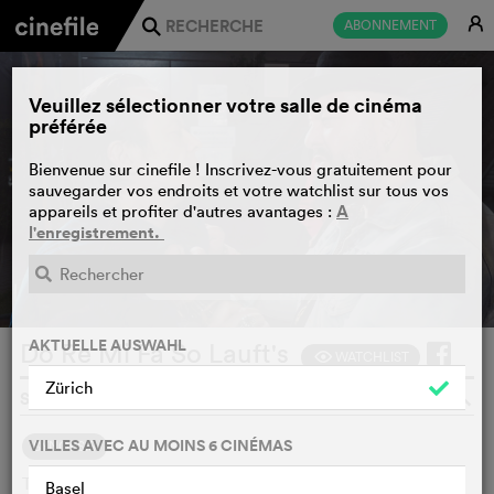
E
ABONNEMENT
j
Veuillez sélectionner votre salle de cinéma
préférée
Bienvenue sur cinefile ! Inscrivez-vous gratuitement pour
sauvegarder vos endroits et votre watchlist sur tous vos
A
appareils et profiter d'autres avantages :
l'enregistrement.
BANDE-ANNONCE
e
AKTUELLE AUSWAHL
Do Re Mi Fa So Lauft's
WATCHLIST
F
Zürich
SERGIO FERTITTA, SUISSE, 2026
o
VILLES AVEC AU MOINS 6 CINÉMAS
SYNOPSIS
The film offers an unfiltered glimpse behind the scenes of
Basel