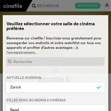
E
ABONNEMENT
j
Veuillez sélectionner votre salle de cinéma
préférée
Bienvenue sur cinefile ! Inscrivez-vous gratuitement pour
sauvegarder vos endroits et votre watchlist sur tous vos
A
appareils et profiter d'autres avantages :
l'enregistrement.
BANDE-ANNONCE
e
AKTUELLE AUSWAHL
Backrooms
WATCHLIST
F
Zürich
KANE PARSONS, USA, CANADA, 2026
o
VILLES AVEC AU MOINS 6 CINÉMAS
SYNOPSIS
NOTRE AVIS
Un jeune cinéaste bascule dans une autre dimension vide et
Basel