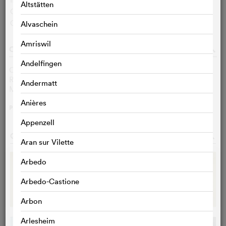
6,8 (163205)
Altstätten
Cinefile-User:
< 3 VOTES
Critiques :
< 3 VOTES
Alvaschein
Amriswil
CASTING & EQUIPE TECHNIQUE
o
Andelfingen
Chiwetel Ejiofor
Clark
Renate Reinsve
Mary
Andermatt
Mark Duplass
Phil
Anières
PLUS
>
Appenzell
GALERIE PHOTOS
o
Aran sur Vilette
Arbedo
Arbedo-Castione
Arbon
Arlesheim