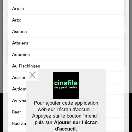
Arosa
Arzo
Ascona
Attalens
Aubonne
Au-Fischingen
Ausserbinn
Autigny
Avry-sur-Matran
Sponsorisé par
À propos de cinefile
Pour ajouter cette application
S'inscrire/s'abonner
web sur l'écran d'accueil :
Baar
Newsletter
Appuyez sur le bouton "menu",
FAQ
puis sur
Ajouter sur l'écran
Contact
Bad Zurzach
Bons-cadeaux
Mentions légales
d'accueil
.