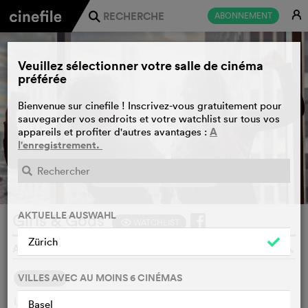
E
ABONNEMENT
j
Veuillez sélectionner votre salle de cinéma
préférée
Bienvenue sur cinefile ! Inscrivez-vous gratuitement pour
sauvegarder vos endroits et votre watchlist sur tous vos
A
appareils et profiter d'autres avantages :
l'enregistrement.
BANDE-ANNONCE
e
AKTUELLE AUSWAHL
Girls & Gods
WATCHLIST
F
Zürich
ARASH T. RIAHI, VERENA SOLTIZ, AUTRICHE, 2025
o
VILLES AVEC AU MOINS 6 CINÉMAS
SYNOPSIS
Le féminisme et la religion peuvent-ils coexister ? Inna
Basel