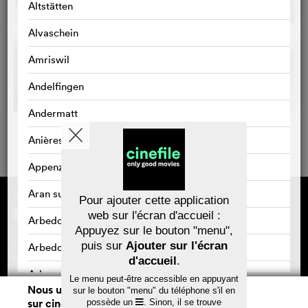
Altstätten
Alvaschein
Amriswil
Andelfingen
Andermatt
Anières
Appenzell
Aran sur Vilette
Sponsorisé par
À propos de cinefile
Pour ajouter cette application
S'inscrire/s'abonner
web sur l'écran d'accueil :
Arbedo
Newsletter
Appuyez sur le bouton "menu",
FAQ
puis sur
Ajouter sur l'écran
Arbedo-Castione
Contact
Bons-cadeaux
Mentions légales
d'accueil
.
Confidentialité des données
Arbon
Le menu peut-être accessible en appuyant
Nous utilisons des cookies. En naviguant
sur le bouton "menu" du téléphone s'il en
Arlesheim
sur cinefile.ch, vous acceptez notre
possède un
. Sinon, il se trouve