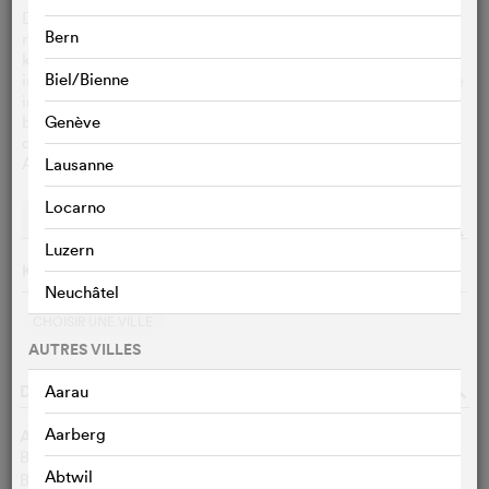
Die historische Reise geht weiter. Nach dem
Bern
rekordverdächtigen Auftakt der „ARIRANG“-Welttournee
kehrt die Poplegende BTS für ein monumentales Heimspiel
Biel/Bienne
in das legendäre Busan Asiad Main Stadium zurück, das live
in Kinos auf der ganzen Welt übertragen wird. Dies ist ihre
bewegende Rückkehr an genau jenen Ort, an dem sie vor
Genève
drei Jahren und acht Monaten ihren letzten gemeinsamen
Auftritt als komplette Gruppe vor dem Militärdienst gaben.
Lausanne
Locarno
Représentations
Streaming
o
Luzern
Keine Vorführungen am 07/08/2026
Neuchâtel
CHOISIR UNE VILLE
AUTRES VILLES
DONNÉES DU FILM
o
Aarau
Aarberg
Autres titres
BTS World Tour ‘Arirang’ in Busan: Live Viewing
DE
Abtwil
BTS World Tour ‘Arirang’ in Busan: Live Viewing
FR