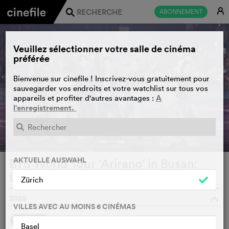
E
ABONNEMENT
j
Veuillez sélectionner votre salle de cinéma
préférée
Bienvenue sur cinefile ! Inscrivez-vous gratuitement pour
sauvegarder vos endroits et votre watchlist sur tous vos
A
appareils et profiter d'autres avantages :
l'enregistrement.
AKTUELLE AUSWAHL
BTS World Tour 'Arirang' in Busan:
Live Viewing
WATCHLIST
F
Zürich
2026
o
VILLES AVEC AU MOINS 6 CINÉMAS
SYNOPSIS
Basel