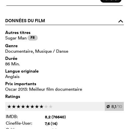
DONNÉES DU FILM
o
Autres titres
Sugar Man
FR
Genre
Documentaire, Musique / Danse
Durée
86 Min.
Langue originale
Anglais
Prix importants
Oscar 2013: Meilleur film documentaire
Ratings
Ø
8,1
/10
c
c
c
c
c
c
c
c
c
c
IMDB:
8,2 (76640)
Cinefile-User:
7,6 (14)