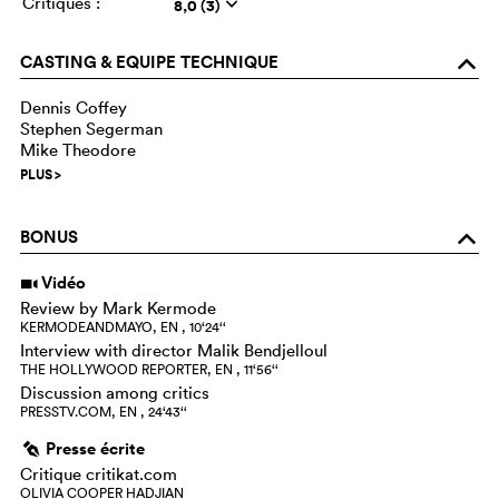
Critiques :
8,0 (3)
q
CASTING & EQUIPE TECHNIQUE
o
Dennis Coffey
Stephen Segerman
Mike Theodore
PLUS
>
BONUS
o
Vidéo
i
Review by Mark Kermode
KERMODEANDMAYO, EN , 10‘24‘‘
Interview with director Malik Bendjelloul
THE HOLLYWOOD REPORTER, EN , 11‘56‘‘
Discussion among critics
PRESSTV.COM, EN , 24‘43‘‘
Presse écrite
g
Critique critikat.com
OLIVIA COOPER HADJIAN