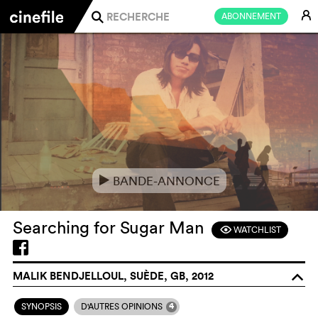
E
ABONNEMENT
j
BANDE-ANNONCE
e
Searching for Sugar Man
WATCHLIST
F
MALIK BENDJELLOUL, SUÈDE, GB, 2012
o
4
SYNOPSIS
D'AUTRES OPINIONS