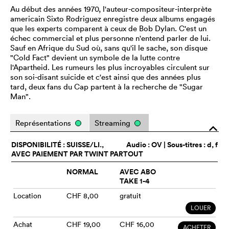
Au début des années 1970, l'auteur-compositeur-interprète
americain Sixto Rodriguez enregistre deux albums engagés
que les experts comparent à ceux de Bob Dylan. C'est un
échec commercial et plus personne n'entend parler de lui.
Sauf en Afrique du Sud où, sans qu'il le sache, son disque
"Cold Fact" devient un symbole de la lutte contre
l'Apartheid. Les rumeurs les plus incroyables circulent sur
son soi-disant suicide et c'est ainsi que des années plus
tard, deux fans du Cap partent à la recherche de "Sugar
Man".
Représentations
Streaming
o
DISPONIBILITÉ : SUISSE/LI.,
Audio :
OV
| Sous-titres : d, f
AVEC PAIEMENT PAR TWINT PARTOUT
NORMAL
AVEC ABO
TAKE 1-4
Location
CHF 8,00
gratuit
LOUER
Achat
CHF 19,00
CHF 16,00
ACHETER