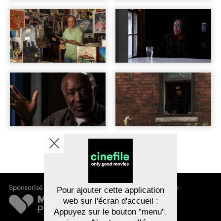
Sponsorisé par
À propos de cinefile
Pour ajouter cette application
S'inscrire/s'abonner
web sur l'écran d'accueil :
Newsletter
Appuyez sur le bouton "menu",
FAQ