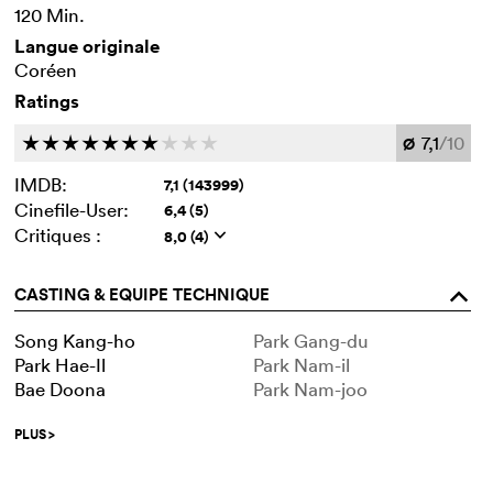
120 Min.
Langue originale
Coréen
Ratings
7,1
/10
c
c
c
c
c
c
c
c
c
c
Ø
IMDB:
7,1 (143999)
Cinefile-User:
6,4 (5)
Critiques :
8,0 (4)
q
CASTING & EQUIPE TECHNIQUE
o
Song Kang-ho
Park Gang-du
Park Hae-Il
Park Nam-il
Bae Doona
Park Nam-joo
PLUS
>