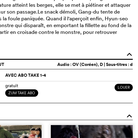
ture atteint les berges, elle se met à piétiner et attaquer
 sur son passage.Le snack démoli, Gang-du tente de
ans la foule paniquée. Quand il l'aperçoit enfin, Hyun-seo
onstre qui disparaît, en emportant la fillette au fond de la
partir en croisade contre le monstre, pour retrouver
o
UT
Audio :
OV (Coréen)
, D | Sous-titres : d
AVEC ABO TAKE 1-4
gratuit
LOUER
ZUM TAKE ABO
o