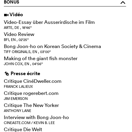
BONUS
o
Vidéo
i
Video-Essay über Ausserirdische im Film
ARTE, DE , 18‘46‘‘
Video Review
BFI, EN , 02‘25‘‘
Bong Joon-ho on Korean Society & Cinema
TIFF ORIGINALS, EN , 03‘00‘‘
Making of the giant fish monster
JOHN COX, EN , 04‘56‘‘
Presse écrite
g
Critique CinéDweller.com
FRANCK LALIEUX
Critique rogerebert.com
JIM EMERSON
Critique The New Yorker
ANTHONY LANE
Interview with Bong Joon-ho
CINEASTE.COM / KEVIN B. LEE
Critique Die Welt