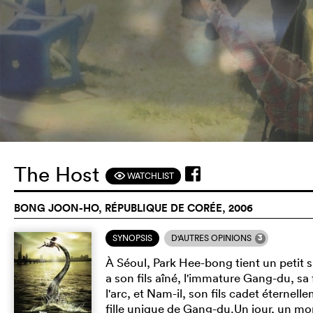
The Host
WATCHLIST
F
BONG JOON-HO, RÉPUBLIQUE DE CORÉE, 2006
3
SYNOPSIS
D'AUTRES OPINIONS
À Séoul, Park Hee-bong tient un petit sna
a son fils aîné, l'immature Gang-du, s
l'arc, et Nam-il, son fils cadet éternel
fille unique de Gang-du.Un jour, un mo