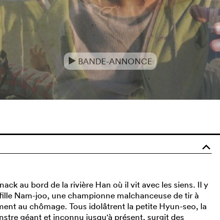
BANDE-ANNONCE
e
o
ck au bord de la rivière Han où il vit avec les siens. Il y
a fille Nam-joo, une championne malchanceuse de tir à
lement au chômage. Tous idolâtrent la petite Hyun-seo, la
nstre géant et inconnu jusqu'à présent, surgit des