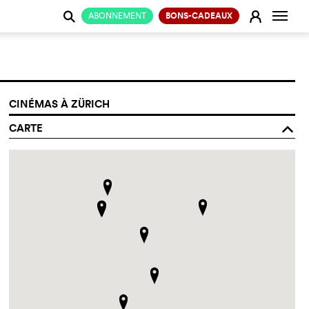
Change
E
ABONNEMENT
BONS-CADEAUX
j
CINÉMAS À ZÜRICH
CARTE
o