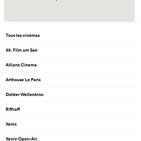
Tous les cinémas
35. Film am See
Allianz Cinema
Arthouse Le Paris
Dolder Wellenkino
Riffraff
Xenix
Xenix-Open-Air