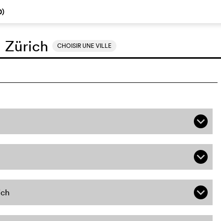
0
)
:
Zürich
CHOISIR UNE VILLE
q
q
ich
q