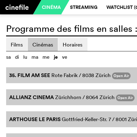
CINÉMA
STREAMING
WATCHLIST (
Programme des films en salles 
Films
Cinémas
Horaires
sa
di
lu
ma
me
je
ve
35. FILM AM SEE
Rote Fabrik / 8038 Zürich
Open Air
ALLIANZ CINEMA
Zürichhorn / 8064 Zürich
Open Air
ARTHOUSE LE PARIS
Gottfried-Keller-Str. 7 / 8001 Zür