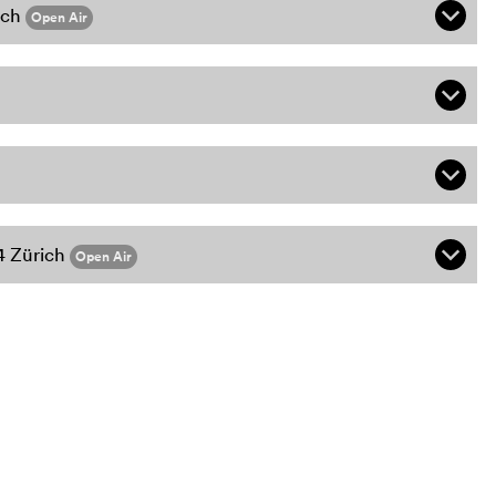
ich
q
Open Air
q
q
4 Zürich
q
Open Air