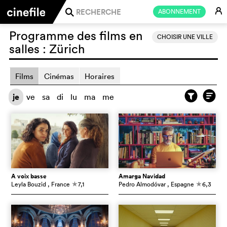
E
ABONNEMENT
j
Programme des films en
CHOISIR UNE VILLE
salles :
Zürich
Films
Cinémas
Horaires
je
ve
sa
di
lu
ma
me
À voix basse
Amarga Navidad
Leyla Bouzid
, France
7,1
Pedro Almodóvar
, Espagne
6,3
c
c