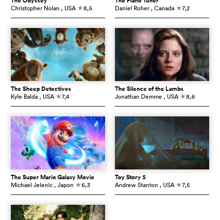
The Odyssey
The Piano Tuner
Christopher Nolan
, USA
8,5
Daniel Roher
, Canada
7,2
c
c
The Sheep Detectives
The Silence of the Lambs
Kyle Balda
, USA
7,4
Jonathan Demme
, USA
8,6
c
c
The Super Mario Galaxy Movie
Toy Story 5
Michael Jelenic
, Japon
6,3
Andrew Stanton
, USA
7,5
c
c