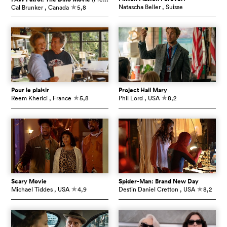
Natascha Beller
, Suisse
Cal Brunker
, Canada
5,8
c
Pour le plaisir
Project Hail Mary
Reem Kherici
, France
5,8
Phil Lord
, USA
8,2
c
c
Scary Movie
Spider-Man: Brand New Day
Michael Tiddes
, USA
4,9
Destin Daniel Cretton
, USA
8,2
c
c