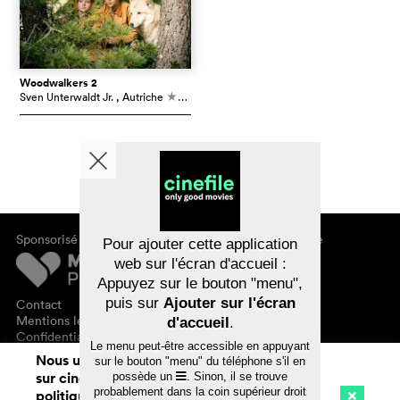
Woodwalkers 2
Sven Unterwaldt Jr.
, Autriche
5,4
c
Sponsorisé par
À propos de cinefile
Pour ajouter cette application
S'inscrire/s'abonner
web sur l'écran d'accueil :
Newsletter
Appuyez sur le bouton "menu",
FAQ
puis sur
Ajouter sur l'écran
Contact
Bons-cadeaux
Mentions légales
d'accueil
.
Confidentialité des données
Le menu peut-être accessible en appuyant
Nous utilisons des cookies. En naviguant
sur le bouton "menu" du téléphone s'il en
sur cinefile.ch, vous acceptez notre
possède un
. Sinon, il se trouve
probablement dans la coin supérieur droit
politique d'utilisation des cookies. Pour