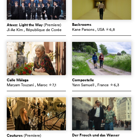
Backrooms
Ateez: Light the Way
(Premiere)
Kane Parsons
, USA
6,8
Ji-Ae Kim
, République de Corée
c
Calle Málaga
Compostelle
Maryam Touzani
, Maroc
7,1
Yann Samuell
, France
6,3
c
c
Der Frosch und das Wasser
Coutures
(Premiere)