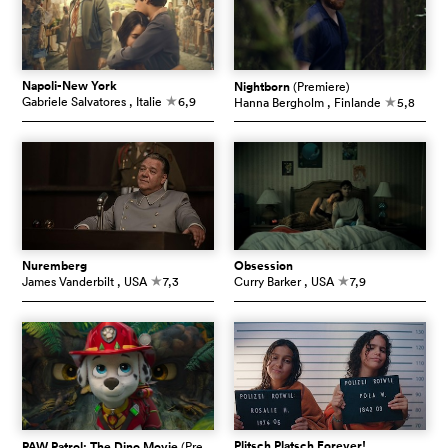
Napoli-New York
Nightborn
(Premiere)
Gabriele Salvatores
, Italie
6,9
Hanna Bergholm
, Finlande
5,8
c
c
Nuremberg
Obsession
James Vanderbilt
, USA
7,3
Curry Barker
, USA
7,9
c
c
Plitsch Platsch Forever!
PAW Patrol: The Dino Movie
(Premiere)