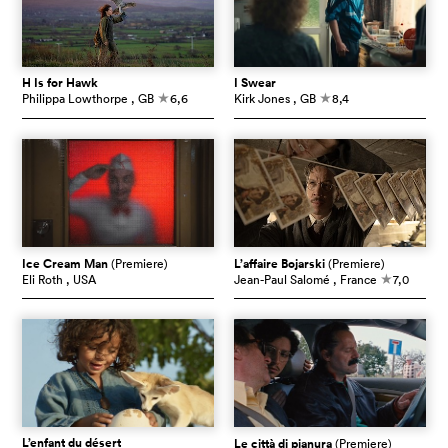
H Is for Hawk
I Swear
Philippa Lowthorpe
, GB
6,6
Kirk Jones
, GB
8,4
c
c
Ice Cream Man
(Premiere)
L’affaire Bojarski
(Premiere)
Eli Roth
, USA
Jean-Paul Salomé
, France
7,0
c
L’enfant du désert
Le città di pianura
(Premiere)