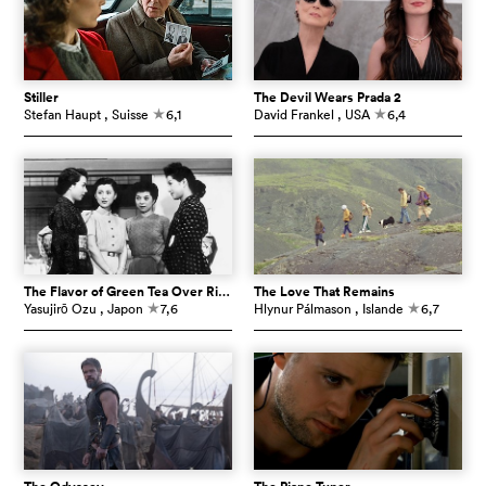
Stiller
The Devil Wears Prada 2
Stefan Haupt
, Suisse
6,1
David Frankel
, USA
6,4
c
c
The Flavor of Green Tea Over Rice
The Love That Remains
Yasujirō Ozu
, Japon
7,6
Hlynur Pálmason
, Islande
6,7
c
c