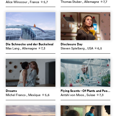
Thomas Stuber
, Allemagne
7,7
Alice Winocour
, France
5,7
c
c
Die Schnecke und der Buckelwal
Disclosure Day
Max Lang
, Allemagne
7,3
Steven Spielberg
, USA
6,5
c
c
Dreams
Flying Scents - Of Plants and People
Michel Franco
, Mexique
5,6
Antshi von Moos
, Suisse
7,3
c
c