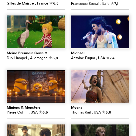
Gilles de Maistre
, France
6,8
Francesco Sossai
, Italie
7,1
c
c
Meine Freundin Conni 2
Michael
Dirk Hampel
, Allemagne
6,8
Antoine Fuqua
, USA
7,4
c
c
Minions & Monsters
Moana
Pierre Coffin
, USA
6,5
Thomas Kail
, USA
5,8
c
c