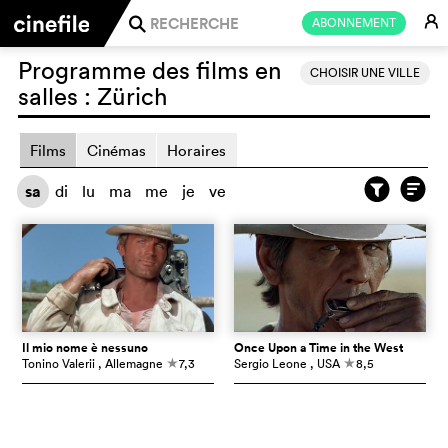
E
ABONNEMENT
j
Programme des films en
CHOISIR UNE VILLE
salles :
Zürich
Films
Cinémas
Horaires
sa
di
lu
ma
me
je
ve
Il mio nome è nessuno
Once Upon a Time in the West
Tonino Valerii
, Allemagne
7,3
Sergio Leone
, USA
8,5
c
c