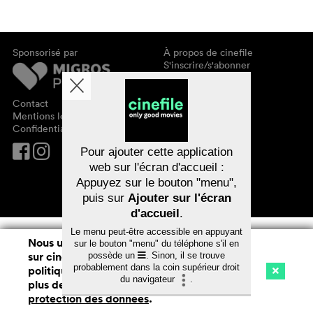
Sponsorisé par
À propos de cinefile
S'inscrire/s'abonner
Newsletter
FAQ
Contact
Bons-cadeaux
Mentions légales
Confidentialité des données
Pour ajouter cette application
web sur l'écran d'accueil :
Appuyez sur le bouton "menu",
puis sur
Ajouter sur l'écran
d'accueil
.
Le menu peut-être accessible en appuyant
Nous utilisons des cookies. En naviguant
sur le bouton "menu" du téléphone s'il en
sur cinefile.ch, vous acceptez notre
possède un
. Sinon, il se trouve
probablement dans la coin supérieur droit
politique d'utilisation des cookies. Pour
du navigateur
.
plus de détails, voir notre
déclaration de
Cinéma
Streaming
Watchlist (
0
)
protection des données
.
Ch