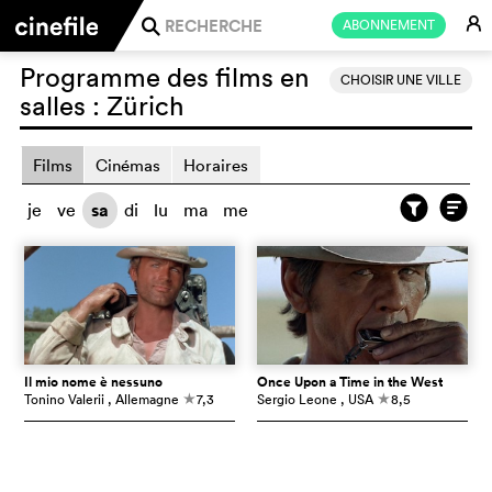
E
ABONNEMENT
j
Programme des films en
CHOISIR UNE VILLE
salles :
Zürich
Films
Cinémas
Horaires
je
ve
sa
di
lu
ma
me
Il mio nome è nessuno
Once Upon a Time in the West
Tonino Valerii
, Allemagne
7,3
Sergio Leone
, USA
8,5
c
c