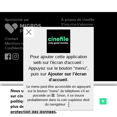
Sponsorisé par
À propos de cinefile
S'inscrire/s'abonner
Newsletter
FAQ
Contact
Bons-cadeaux
Mentions légales
Confidentialité des données
Pour ajouter cette application
web sur l'écran d'accueil :
Appuyez sur le bouton "menu",
puis sur
Ajouter sur l'écran
d'accueil
.
Le menu peut-être accessible en appuyant
Nous utilisons des cookies. En naviguant
sur le bouton "menu" du téléphone s'il en
sur cinefile.ch, vous acceptez notre
possède un
. Sinon, il se trouve
probablement dans la coin supérieur droit
politique d'utilisation des cookies. Pour
du navigateur
.
plus de détails, voir notre
déclaration de
Cinéma
Streaming
Watchlist (
0
)
protection des données
.
Ch