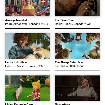
Amarga Navidad
The Piano Tuner
Pedro Almodóvar
, Espagne
6,3
Daniel Roher
, Canada
7,2
c
c
L’enfant du désert
The Sheep Detectives
Gilles de Maistre
, France
6,8
Kyle Balda
, USA
7,4
c
c
Meine Freundin Conni 2
Nuremberg