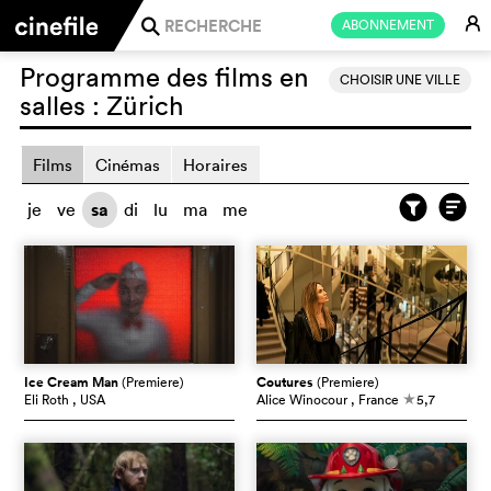
E
ABONNEMENT
j
Programme des films en
CHOISIR UNE VILLE
salles :
Zürich
Films
Cinémas
Horaires
je
ve
sa
di
lu
ma
me
Ice Cream Man
(Premiere)
Coutures
(Premiere)
Eli Roth
, USA
Alice Winocour
, France
5,7
c