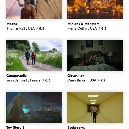
Moana
Minions & Monsters
Thomas Kail
, USA
5,8
Pierre Coffin
, USA
6,5
c
c
Compostelle
Obsession
Yann Samuell
, France
6,3
Curry Barker
, USA
7,9
c
c
Toy Story 5
Backrooms