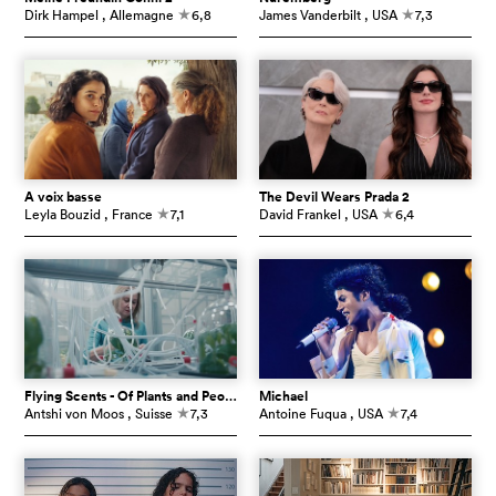
Dirk Hampel
, Allemagne
6,8
James Vanderbilt
, USA
7,3
c
c
À voix basse
The Devil Wears Prada 2
Leyla Bouzid
, France
7,1
David Frankel
, USA
6,4
c
c
Flying Scents - Of Plants and People
Michael
Antshi von Moos
, Suisse
7,3
Antoine Fuqua
, USA
7,4
c
c