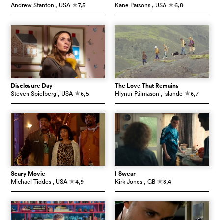
Andrew Stanton
, USA
7,5
Kane Parsons
, USA
6,8
c
c
Disclosure Day
The Love That Remains
Steven Spielberg
, USA
6,5
Hlynur Pálmason
, Islande
6,7
c
c
Scary Movie
I Swear
Michael Tiddes
, USA
4,9
Kirk Jones
, GB
8,4
c
c