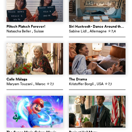
Plitsch Platsch Forever!
Siri Hustvedt - Dance Around the Self
Natascha Beller
, Suisse
Sabine Lidl
, Allemagne
7,4
c
Calle Málaga
The Drama
Maryam Touzani
, Maroc
7,1
Kristoffer Borgli
, USA
7,1
c
c