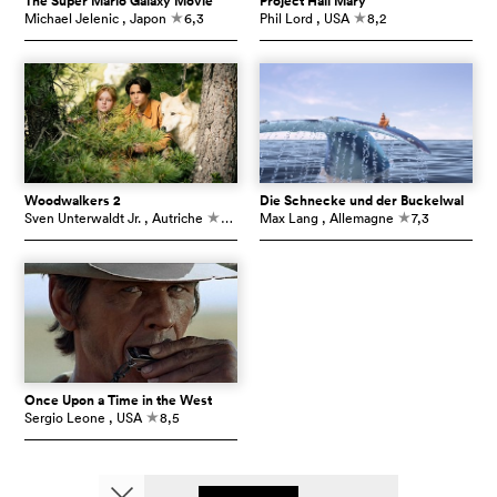
The Super Mario Galaxy Movie
Project Hail Mary
Michael Jelenic
, Japon
6,3
Phil Lord
, USA
8,2
c
c
Woodwalkers 2
Die Schnecke und der Buckelwal
Sven Unterwaldt Jr.
, Autriche
5,4
Max Lang
, Allemagne
7,3
c
c
Once Upon a Time in the West
Sergio Leone
, USA
8,5
c