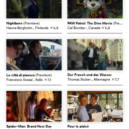
Nightborn
(Premiere)
PAW Patrol: The Dino Movie
(Premiere)
Hanna Bergholm
, Finlande
5,8
Cal Brunker
, Canada
5,8
c
c
Der Frosch und das Wasser
Le città di pianura
(Premiere)
Thomas Stuber
, Allemagne
7,7
Francesco Sossai
, Italie
7,1
c
c
Spider-Man: Brand New Day
Pour le plaisir