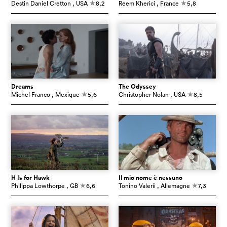
Destin Daniel Cretton
, USA
8,2
Reem Kherici
, France
5,8
c
c
Dreams
The Odyssey
Michel Franco
, Mexique
5,6
Christopher Nolan
, USA
8,5
c
c
H Is for Hawk
Il mio nome è nessuno
Philippa Lowthorpe
, GB
6,6
Tonino Valerii
, Allemagne
7,3
c
c