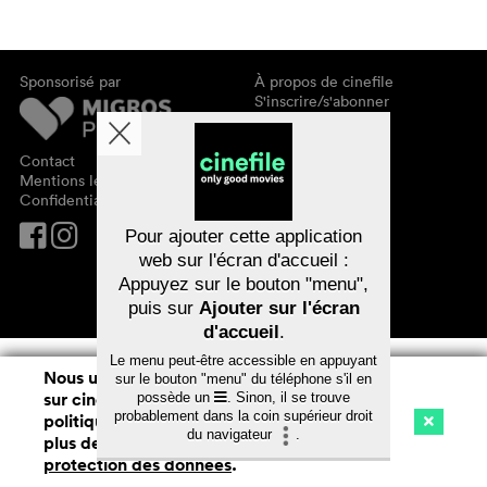
Sponsorisé par
À propos de cinefile
S'inscrire/s'abonner
Newsletter
FAQ
Contact
Bons-cadeaux
Mentions légales
Confidentialité des données
Pour ajouter cette application
web sur l'écran d'accueil :
Appuyez sur le bouton "menu",
puis sur
Ajouter sur l'écran
d'accueil
.
Le menu peut-être accessible en appuyant
Nous utilisons des cookies. En naviguant
sur le bouton "menu" du téléphone s'il en
sur cinefile.ch, vous acceptez notre
possède un
. Sinon, il se trouve
probablement dans la coin supérieur droit
politique d'utilisation des cookies. Pour
du navigateur
.
plus de détails, voir notre
déclaration de
Cinéma
Streaming
Watchlist (
0
)
protection des données
.
Ch