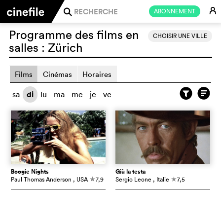
E
ABONNEMENT
j
Programme des films en
CHOISIR UNE VILLE
salles :
Zürich
Films
Cinémas
Horaires
sa
di
lu
ma
me
je
ve
Boogie Nights
Giù la testa
Paul Thomas Anderson
, USA
7,9
Sergio Leone
, Italie
7,5
c
c