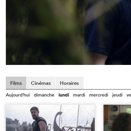
Films
Cinémas
Horaires
Aujourd'hui
dimanche
lundi
mardi
mercredi
jeudi
v