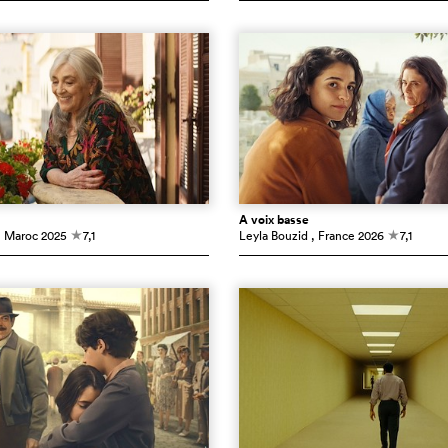
À voix basse
, Maroc
2025
7,1
Leyla Bouzid
, France
2026
7,1
c
c