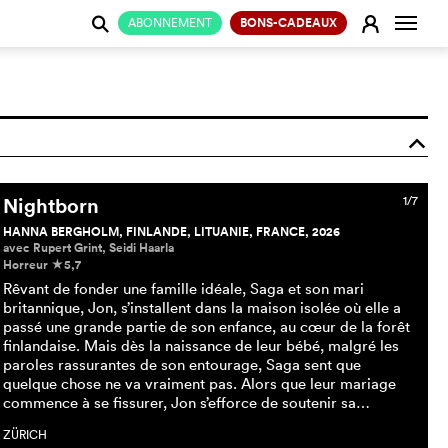
Change
E
ABONNEMENT
BONS-CADEAUX
j
o
Nightborn
1/7
HANNA BERGHOLM, FINLANDE, LITUANIE, FRANCE, 2026
avec Rupert Grint, Seidi Haarla
Horreur
5,7
c
Rêvant de fonder une famille idéale, Saga et son mari
britannique, Jon, s’installent dans la maison isolée où elle a
passé une grande partie de son enfance, au cœur de la forêt
finlandaise. Mais dès la naissance de leur bébé, malgré les
paroles rassurantes de son entourage, Saga sent que
quelque chose ne va vraiment pas. Alors que leur mariage
commence à se fissurer, Jon s’efforce de soutenir sa…
ZÜRICH