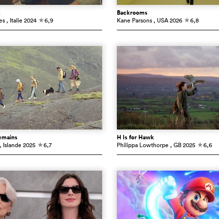
k
Backrooms
es
, Italie
2024
6,9
Kane Parsons
, USA
2026
6,8
c
c
emains
H Is for Hawk
, Islande
2025
6,7
Philippa Lowthorpe
, GB
2025
6,6
c
c