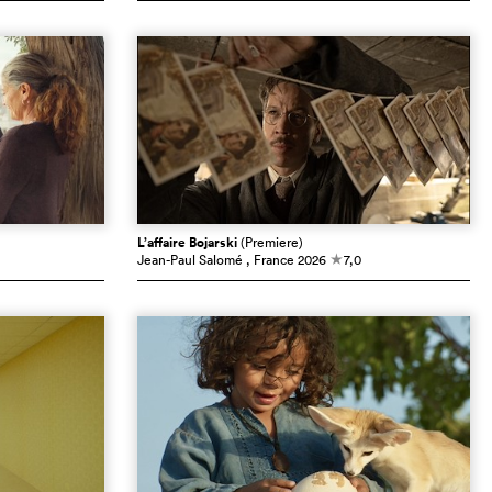
L’affaire Bojarski
(Premiere)
Jean-Paul Salomé
, France
2026
7,0
c