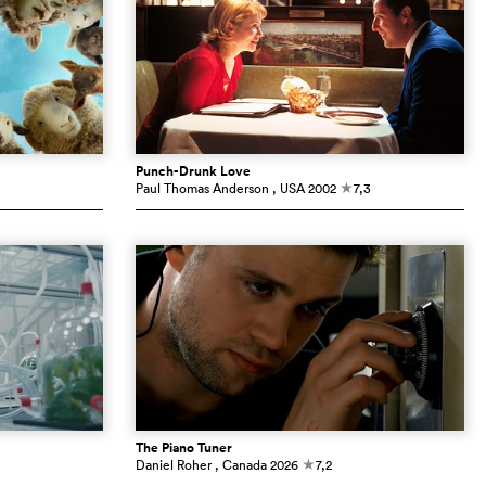
Punch-Drunk Love
Paul Thomas Anderson
, USA
2002
7,3
c
The Piano Tuner
Daniel Roher
, Canada
2026
7,2
c