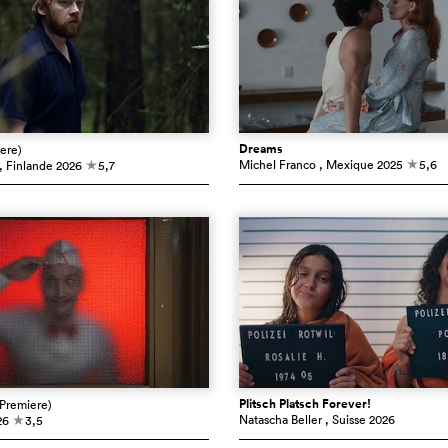
Dreams
ere)
Michel Franco
, Mexique
2025
5,6
, Finlande
2026
5,7
c
c
Plitsch Platsch Forever!
(Premiere)
Natascha Beller
, Suisse
2026
26
3,5
c