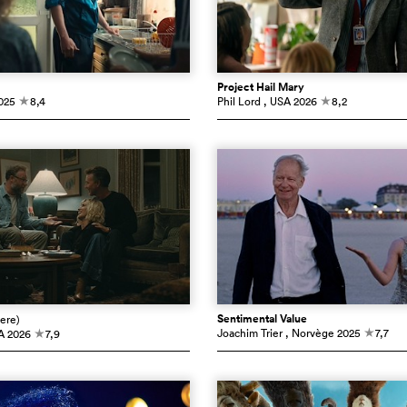
Project Hail Mary
025
8,4
Phil Lord
, USA
2026
8,2
c
c
Sentimental Value
ere)
Joachim Trier
, Norvège
2025
7,7
A
2026
7,9
c
c