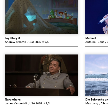
Toy Story 5
Michael
Andrew Stanton
, USA
2026
7,5
Antoine Fuqua
, 
c
Nuremberg
Die Schnecke un
James Vanderbilt
, USA
2025
7,3
Max Lang
, Alle
c