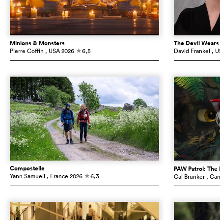
Minions & Monsters
The Devil Wears
Pierre Coffin
, USA
2026
6,5
David Frankel
, 
c
Compostelle
PAW Patrol: The
Yann Samuell
, France
2026
6,3
Cal Brunker
, Ca
c