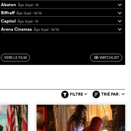
Abaton
Âge légal : 16
q
Riffraff
Âge légal : 16/16
q
Capitol
Âge légal : 16
q
Arena Cinemas
Âge légal : 16/16
q
VERS LE FILM
WATCHLIST
F
FILTRE
TRIÉ PAR:
q
q