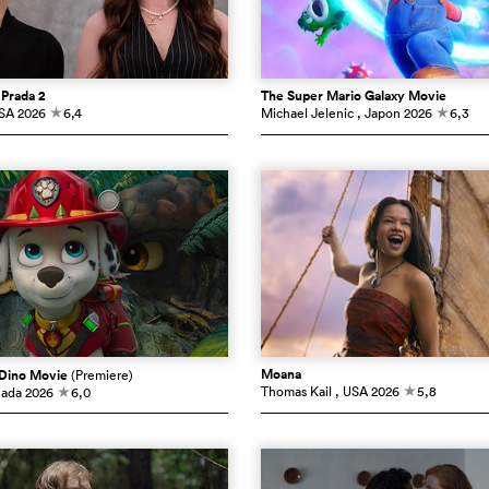
 Prada 2
The Super Mario Galaxy Movie
USA
2026
6,4
Michael Jelenic
, Japon
2026
6,3
c
c
Moana
 Dino Movie
(Premiere)
Thomas Kail
, USA
2026
5,8
nada
2026
6,0
c
c