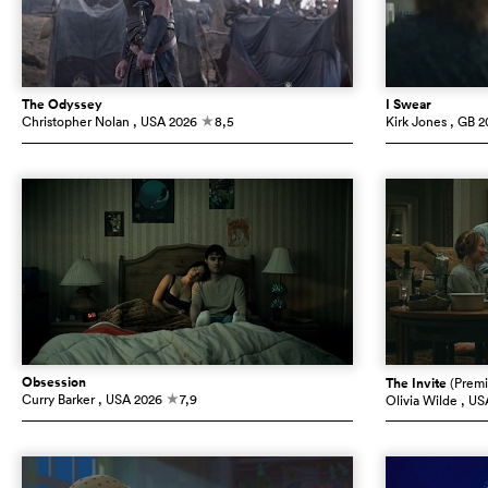
The Odyssey
I Swear
Christopher Nolan
, USA
2026
8,5
Kirk Jones
, GB
2
c
Obsession
The Invite
(Premi
Curry Barker
, USA
2026
7,9
Olivia Wilde
, US
c