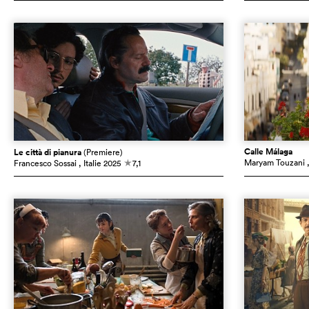
Calle Málaga
Le città di pianura
(Premiere)
Maryam Touzani
Francesco Sossai
, Italie
2025
7,1
c