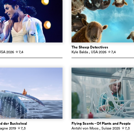
The Sheep Detectives
USA
2026
7,4
Kyle Balda
, USA
2026
7,4
c
c
d der Buckelwal
Flying Scents - Of Plants and People
magne
2019
7,3
Antshi von Moos
, Suisse
2025
7,3
c
c