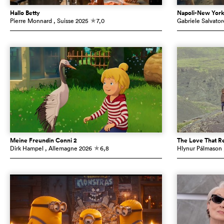
Hallo Betty
Napoli-New Yor
Pierre Monnard
, Suisse
2025
7,0
Gabriele Salvator
c
Meine Freundin Conni 2
The Love That R
Dirk Hampel
, Allemagne
2026
6,8
Hlynur Pálmason
c