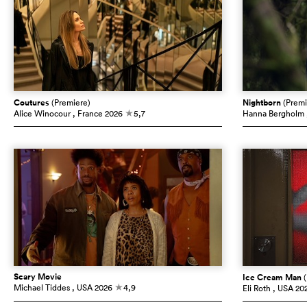
Coutures
(Premiere)
Nightborn
(Premi
Alice Winocour
, France
2026
5,7
Hanna Bergholm
c
Scary Movie
Ice Cream Man
Michael Tiddes
, USA
2026
4,9
Eli Roth
, USA
20
c