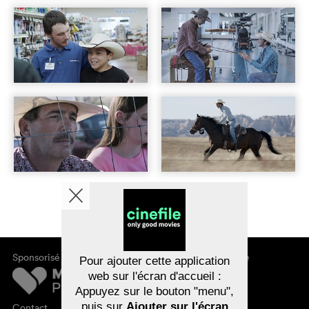
Sponsorisé par
À propos de cinefile
Pour ajouter cette application
S'inscrire/s'abonner
web sur l'écran d'accueil :
Newsletter
Appuyez sur le bouton "menu",
FAQ
puis sur
Ajouter sur l'écran
Contact