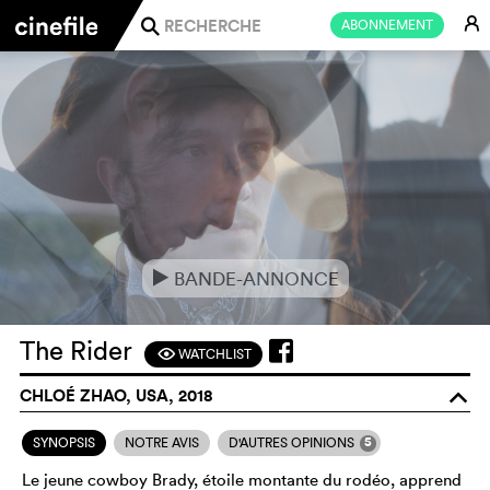
E
ABONNEMENT
j
BANDE-ANNONCE
e
The Rider
WATCHLIST
F
CHLOÉ ZHAO, USA, 2018
o
5
SYNOPSIS
NOTRE AVIS
D'AUTRES OPINIONS
Le jeune cowboy Brady, étoile montante du rodéo, apprend