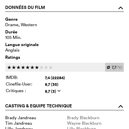
DONNÉES DU FILM
o
Genre
Drame, Western
Durée
105 Min.
Langue originale
Anglais
Ratings
Ø
7,7
/10
c
c
c
c
c
c
c
c
c
c
IMDB:
7,4 (22284)
Cinefile-User:
8,7 (35)
Critiques :
8,7 (3)
q
CASTING & EQUIPE TECHNIQUE
o
Brady Jandreau
Brady Blackburn
Tim Jandreau
Wayne Blackburn
Lilly Jandreau
Lilly Blackburn