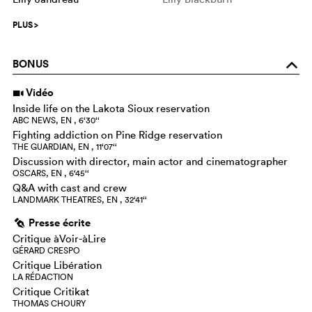
PLUS
>
BONUS
o
Vidéo
i
Inside life on the Lakota Sioux reservation
ABC NEWS, EN , 6‘30‘‘
Fighting addiction on Pine Ridge reservation
THE GUARDIAN, EN , 11‘07‘‘
Discussion with director, main actor and cinematographer
OSCARS, EN , 6‘45‘‘
Q&A with cast and crew
LANDMARK THEATRES, EN , 32‘41‘‘
Presse écrite
g
Critique àVoir-àLire
GÉRARD CRESPO
Critique Libération
LA RÉDACTION
Critique Critikat
THOMAS CHOURY