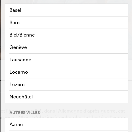
Basel
Bern
Biel/Bienne
BANDE-ANNONCE
e
Genève
Lausanne
Locarno
Luzern
o
Neuchâtel
 et l’homosexualité, dans l’Allemagne d’après guerre, est
AUTRES VILLES
 pénal. Mais il s’obstine à rechercher la liberté et l’amour
Aarau