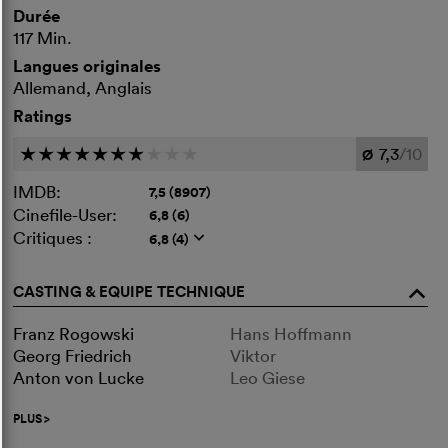
Durée
117 Min.
Langues originales
Allemand, Anglais
Ratings
7,3
/10
c
c
c
c
c
c
c
c
c
c
Ø
IMDB:
7,5 (8907)
Cinefile-User:
6,8 (6)
Critiques :
6,8 (4)
q
CASTING & EQUIPE TECHNIQUE
o
Franz Rogowski
Hans Hoffmann
Georg Friedrich
Viktor
Anton von Lucke
Leo Giese
PLUS
>