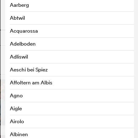
Aarberg
Abtwil
o
Acquarossa
Adelboden
Adliswil
Aeschi bei Spiez
o
Affoltern am Albis
Agno
Aigle
Airolo
Albinen