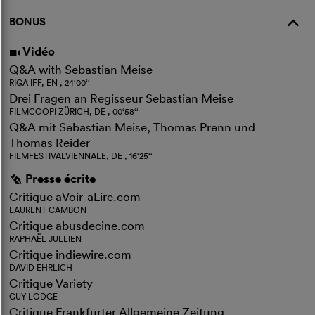
BONUS
o
Vidéo
i
Q&A with Sebastian Meise
RIGA IFF, EN , 24‘00‘‘
Drei Fragen an Regisseur Sebastian Meise
FILMCOOPI ZÜRICH, DE , 00‘58‘‘
Q&A mit Sebastian Meise, Thomas Prenn und
Thomas Reider
FILMFESTIVALVIENNALE, DE , 16‘25‘‘
Presse écrite
g
Critique aVoir-aLire.com
LAURENT CAMBON
Critique abusdecine.com
RAPHAËL JULLIEN
Critique indiewire.com
DAVID EHRLICH
Critique Variety
GUY LODGE
Critique Frankfurter Allgemeine Zeitung