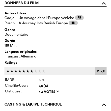
DONNÉES DU FILM
o
Autres titres
Gadjo – Un voyage dans l'Europe yéniche
FR
Ruäch – A Journey Into Yenish Europe
EN
Genre
Documentaire
Durée
118 Min.
Langues originales
Français, Allemand
Ratings
Ø
7,8
c
c
c
c
c
c
c
c
c
c
IMDB:
n.d.
Cinefile-User:
7,8 (6)
Critiques :
< 3 VOTES
q
CASTING & EQUIPE TECHNIQUE
o