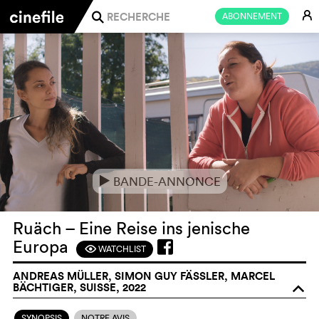
E
ABONNEMENT
j
BANDE-ANNONCE
e
Ruäch – Eine Reise ins jenische
Europa
WATCHLIST
F
ANDREAS MÜLLER, SIMON GUY FÄSSLER, MARCEL
BÄCHTIGER, SUISSE, 2022
o
SYNOPSIS
NOTRE AVIS