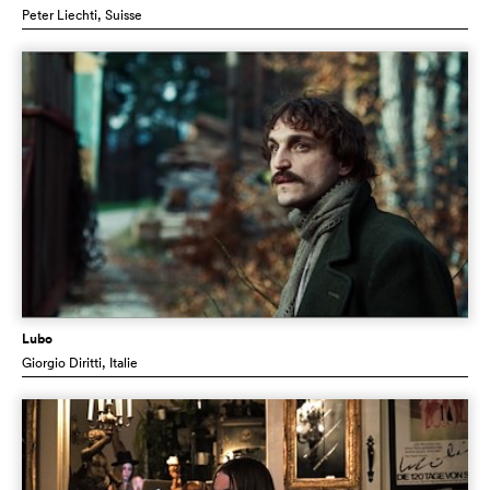
Peter Liechti
, Suisse
Lubo
Giorgio Diritti
, Italie