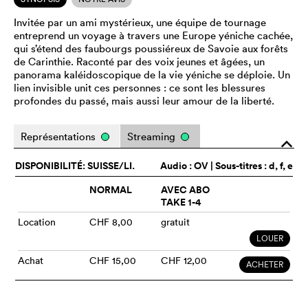
Invitée par un ami mystérieux, une équipe de tournage
entreprend un voyage à travers une Europe yéniche cachée,
qui s’étend des faubourgs poussiéreux de Savoie aux forêts
de Carinthie. Raconté par des voix jeunes et âgées, un
panorama kaléidoscopique de la vie yéniche se déploie. Un
lien invisible unit ces personnes : ce sont les blessures
profondes du passé, mais aussi leur amour de la liberté.
Représentations
Streaming
o
DISPONIBILITÉ: SUISSE/LI.
Audio :
OV
| Sous-titres : d, f, e
NORMAL
AVEC ABO
TAKE 1-4
Location
CHF 8,00
gratuit
LOUER
Achat
CHF 15,00
CHF 12,00
ACHETER