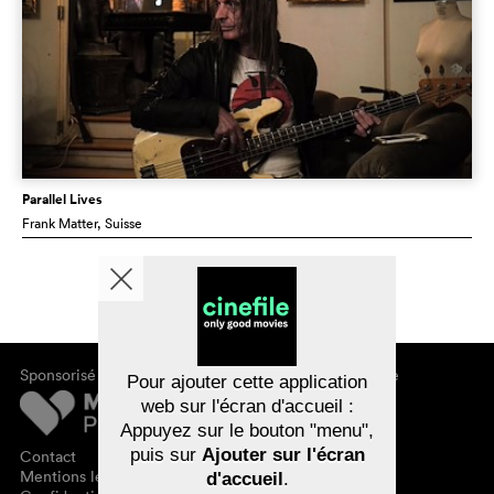
Parallel Lives
Frank Matter
, Suisse
Sponsorisé par
À propos de cinefile
Pour ajouter cette application
S'inscrire/s'abonner
web sur l'écran d'accueil :
Newsletter
Appuyez sur le bouton "menu",
FAQ
puis sur
Ajouter sur l'écran
Contact
Bons-cadeaux
Mentions légales
d'accueil
.