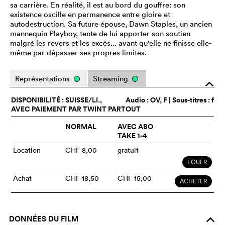
sa carrière. En réalité, il est au bord du gouffre: son
existence oscille en permanence entre gloire et
autodestruction. Sa future épouse, Dawn Staples, un ancien
mannequin Playboy, tente de lui apporter son soutien
malgré les revers et les excès... avant qu'elle ne finisse elle-
même par dépasser ses propres limites.
Représentations
Streaming
o
DISPONIBILITÉ : SUISSE/LI.,
Audio :
OV
, F | Sous-titres : f
AVEC PAIEMENT PAR TWINT PARTOUT
NORMAL
AVEC ABO
TAKE 1-4
Location
CHF 8,00
gratuit
LOUER
Achat
CHF 18,50
CHF 15,00
ACHETER
DONNÉES DU FILM
o