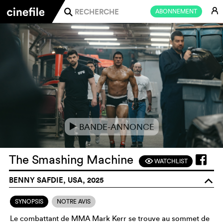
E
ABONNEMENT
j
BANDE-ANNONCE
e
The Smashing Machine
WATCHLIST
F
BENNY SAFDIE, USA, 2025
o
SYNOPSIS
NOTRE AVIS
Le combattant de MMA Mark Kerr se trouve au sommet de