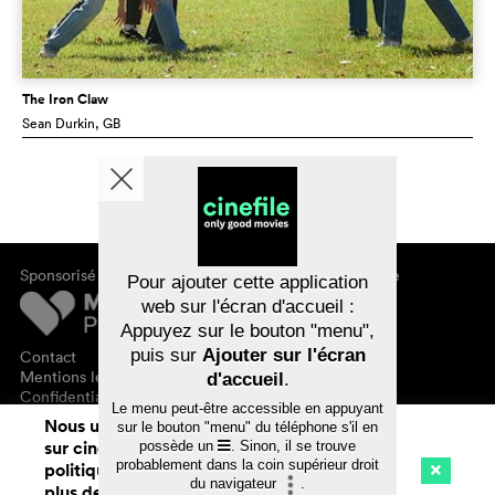
The Iron Claw
Sean Durkin
, GB
Sponsorisé par
À propos de cinefile
Pour ajouter cette application
S'inscrire/s'abonner
web sur l'écran d'accueil :
Newsletter
Appuyez sur le bouton "menu",
FAQ
puis sur
Ajouter sur l'écran
Contact
Bons-cadeaux
Mentions légales
d'accueil
.
Confidentialité des données
Le menu peut-être accessible en appuyant
Nous utilisons des cookies. En naviguant
sur le bouton "menu" du téléphone s'il en
sur cinefile.ch, vous acceptez notre
possède un
. Sinon, il se trouve
probablement dans la coin supérieur droit
politique d'utilisation des cookies. Pour
du navigateur
.
plus de détails, voir notre
déclaration de