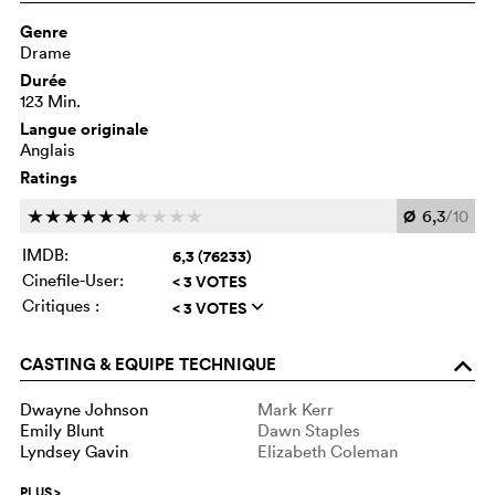
Genre
Drame
Durée
123 Min.
Langue originale
Anglais
Ratings
Ø
6,3
/10
c
c
c
c
c
c
c
c
c
c
IMDB:
6,3 (76233)
Cinefile-User:
< 3 VOTES
Critiques :
< 3 VOTES
q
CASTING & EQUIPE TECHNIQUE
o
Dwayne Johnson
Mark Kerr
Emily Blunt
Dawn Staples
Lyndsey Gavin
Elizabeth Coleman
PLUS
>