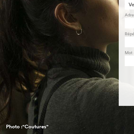
Adre
Répé
Mot 
Photo :"Coutures"