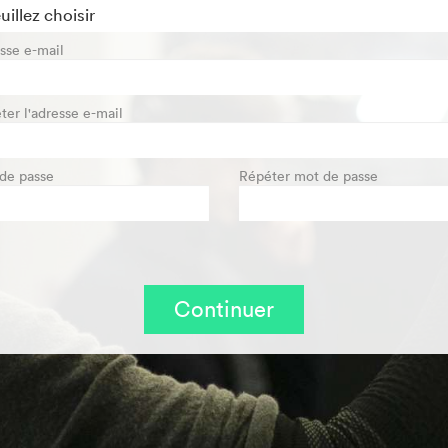
sse e-mail
ter l'adresse e-mail
de passe
Répéter mot de passe
Continuer