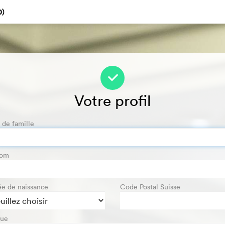
0
)
f
Votre profil
de famille
nom
e de naissance
Code Postal Suisse
gue