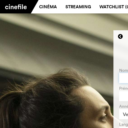
CINÉMA
STREAMING
WATCHLIST (
Nom 
Pré
Anné
Lan