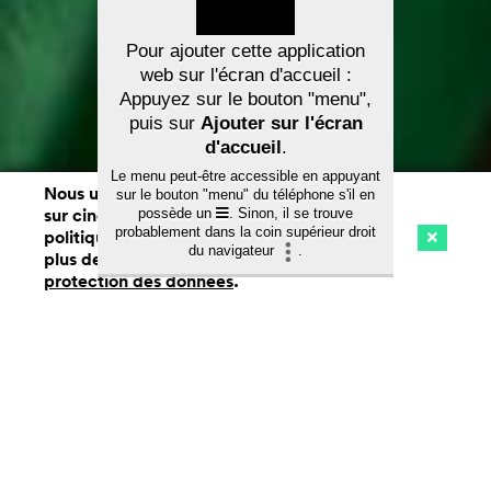
Pour ajouter cette application
web sur l'écran d'accueil :
Appuyez sur le bouton "menu",
puis sur
Ajouter sur l'écran
d'accueil
.
Le menu peut-être accessible en appuyant
Nous utilisons des cookies. En naviguant
sur le bouton "menu" du téléphone s'il en
À propos de cinefile
q
sur cinefile.ch, vous acceptez notre
possède un
. Sinon, il se trouve
probablement dans la coin supérieur droit
politique d'utilisation des cookies. Pour
du navigateur
.
plus de détails, voir notre
déclaration de
Cinéma
Streaming
Watchlist (
0
)
protection des données
.
Ch
la
À propos de cinefile
na
Cinefile est une plateforme
cinématographique suisse fondée en 2018,
qui gère un guide complet des cinémas, un
service de streaming et un service de